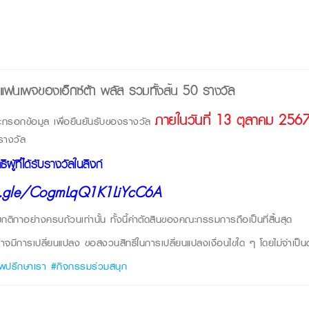
เป็นแฟนเพจของเอ็กซ์ต้า พลัส รวมทั้งสิ้น 50 รางวัล
ภายในวันที่ 13 ตุลาคม 256
ะกรอกข้อมูล
เพื่อยืนยันรับของรางวัล
งรางวัล
ผู้ที่ได้รับรางวัลในลิงก์
ms.gle/CogmLqQ1K1LiYcC6A
มกติกาอย่างครบถ้วนเท่านั้น
ทั้งนี้คำตัดสินของคณะกรรมการถือเป็นที่สิ้นสุด
มีการเปลี่ยนแปลง ขอสงวนสิทธิ์ในการเปลี่ยนแปลงเงื่อนไขใด ๆ โดยไม่จำเป็นต
ภาพปรึกษาเรา #กิจกรรมร่วมสนุก