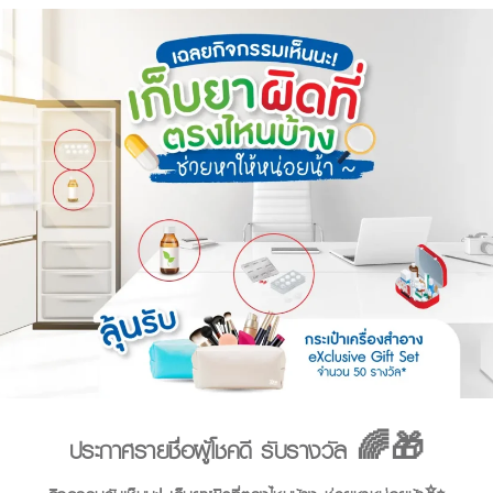
ประกาศรายชื่อผู้โชคดี รับรางวัล 🌈🎁