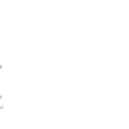
g
d
ul