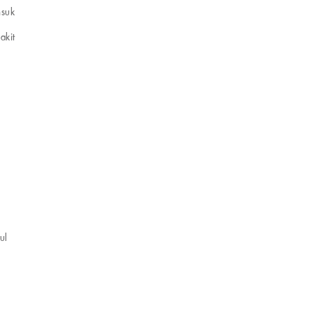
nsuk
akit
ul