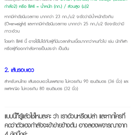
กำลัง2) หรือ BMI = น้ำหนัก (กก.) / ส่วนสูง (ม)2
หากมีค่าดัชนีมวลกาย มากกว่า 23 กก./ม2 จะจัดว่ามีน้ำหนักตัวเกิน
(Overweight) และหากมีค่าดัชนีมวลกาย มากกว่า 25 กก./ม2 จึงจะจัดว่ามี
ภาวะอ้วน
โดยค่า BMI นี้ อาจใช้ไม่ได้กับผู้ที่มีมวลกล้ามเนื้อมากกว่าคนทั่วไป เช่น นักกีฬา
หรือผู้ที่ออกกำลังหายเป็นประจำ เป็นต้น
2. เส้นรอบเอว
สำหรับคนไทย เส้นรอบเอวในเพศชาย ไม่ควรเกิน 90 เซนติเมตร (36 นิ้ว) และ
เพศหญิง ไม่ควรเกิน 80 เซนติเมตร (32 นิ้ว)
แบบนี้ก็รู้แล้วใช่ไหมละคะ ว่า เราอ้วนหรือเปล่า และหากใครที่
คิดว่าตัวเองกำลังจะเข้าข่ายข้างต้น อาจลองพิจารณาจาก
4 ข้อนี้ดูค่ะ