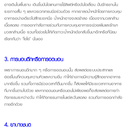
อาจเดินในพื้นราบ เดินขึ้นบันไดแทนการใช้ลิฟต์หรือบันไดเลื่อน ปั่นจักรยานใน
ระยะทางสั้น ๆ และควรเวทเทรนนิ่งร่วมด้วย หากเราลดน้ำหนักโดยการควบคุม
อาหารอน่างเดียวไปสักระยะหนึ่ง น้ำหนักอาจจะลดช้าลง เนื่องจากมวลกล้าม
เนื้อลดลง การออกกำลังกายร่วมกับการควบคุมอาหารจะช่วยเพิ่มและรักษา
มวลกล้ามเนื้อ รวมทั้งช่วยไม่ให้เกิดภาวะน้ำหนักเด้งกลับขึ้นมาอีกหรือที่นิยม
เรียกกันว่า ‘โยโย่’ นั่นเอง
3. การนอนดึกหรือการอดนอน
เพราะการนอนดึกมาก ๆ หรือการอดนอนนั้น ส่งผลต่อระบบประสาทและ
ฮอร์โมนที่ควบคุมความหิวและความอิ่ม ทำให้ร่างกายมีความรู้สึกอยากอาหาร
มากยิ่งขึ้น รวมทั้งการมีช่วงเวลาที่ตื่นมากขึ้น ก็ส่งผลให้มีระยะเวลาทานอาหาร
ที่มากขึ้นตามไปด้วย และหากอดนอนหรือนอนไม่เพียงพอก็จะส่งผลต่อการทำ
กิจกรรมระหว่างวัน ทำให้กิจกรรมภายในแต่ละวันลดลง รวมถึงการออกกำลัง
กายอีกด้วย
4. ยาบางชนิด