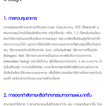
1. การควบคุมอาหาร
หากลดแครอลี่จากอาหารที่รับประทานลง วันละประมาณ 500 กิโลแครอลี่ จะ
สามารถลดน้ำหนักได้เฉลี่ยสัปดาห์ละ ครึ่งกิโลกรัม หรือ 1-2 กิโลกรัมต่อเดือน
และกำจัดการกินของเค็มหรืออาหารแปรรูป เพราะเกลือมีโซเดียมสูงที่อาจทำให้
เกิดภาวะบวมน้ำได้ นอกจากนี้ยังมีวิธีการควบคุมอาหารที่ผู้คนนิยมใช้ในปัจจุบัน
เช่น วิธีการลดแป้งหรือโลว์คาร์บ (Low carbohydrate) วิธีการทานคีโตเจนิค
(Ketogenic diet) วิธีการทานอาหารเป็นช่วงเวลาสลับกับการอดอาหาร
(Intermittent fasting) อย่างไรก็ตาม ผู้ที่มีโรคประจำตัวต่าง ๆ เช่น เบาหวาน ไข
มันในเลือดสูง ความดันโลหิตสูง ควรปรึกษาแพทย์ฟรือผู้เชี่ยวชาญก่อนการ
ตัดสินใจเลือกวิธีการควบคุมอาหาร เพื่อให้สามารถเลือกวิธีการที่เหมาะสมกับตัว
เองได้ และไม่กระทบกับกระบวนการรักษาโรคค่ะ
2. การออกกำลังกายหรือทำกิจกรรมทางกายเพิ่มมากขึ้น
สามารถทำได้ง่าย ๆ ผ่านกิจกรรมในชีวิตประจำวัน เช่น การลุกเดินมากขึ้น โดย