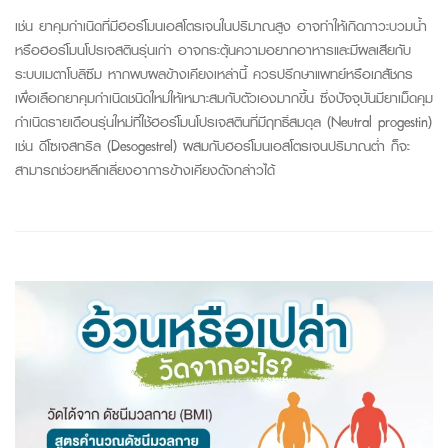
เช่น ยาคุมกำเนิดที่มีฮอร์โมนเอสโตรเจนในปริมาณสูง อาจทำให้เกิดภาวะบวมน้ำ
หรือฮอร์โมนโปรเจสตินรุ่นเก่า อาจกระตุ้นความอยากอาหารและมีผลเสียกับ
ระบบเมตาโบลิซึม หากพบผลข้างเคียงเหล่านี้ ควรปรึกษาแพทย์หรือเภสัชกร
เพื่อเลือกยาคุมกำเนิดชนิดใหม่ให้เหมาะสมกับตัวเองมากขึ้น ซึ่งปัจจุบันมียาเม็ดคุม
กำเนิดรายเดือนรุ่นใหม่ที่ใช้ฮอร์โมนโปรเจสตินที่มีฤทธิ์สมดุล (Neutral progestin)
เช่น ดีโซเจสทริล (Desogestrel) ผสมกับฮอร์โมนเอสโตรเจนปริมาณต่ำ ก็จะ
สามารถช่วยหลีกเลี่ยงอาการข้างเคียงดังกล่าวได้