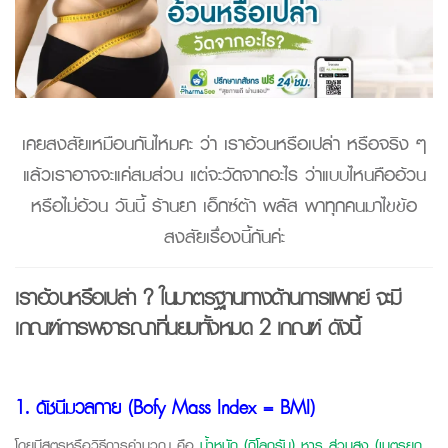
เคยสงสัยเหมือนกันไหมคะ ว่า เราอ้วนหรือเปล่า หรือจริง ๆ
แล้วเราอาจจะแค่สมส่วน แต่จะวัดจากอะไร ว่าแบบไหนคืออ้วน
หรือไม่อ้วน วันนี้ ร้านยา เอ็กซ์ต้า พลัส พาทุกคนมาไขข้อ
สงสัยเรื่องนี้กันค่ะ
เราอ้วนหรือเปล่า ? ในมาตรฐานทางด้านการแพทย์ จะมี
เกณฑ์การพิจารณาที่นิยมทั้งหมด 2 เกณฑ์ ดังนี้
1. ดัชนีมวลกาย (Bofy Mass Index = BMI)
โดยมีสูตรหรือวิธีการคำนวณ คือ
น้ำหนัก (กิโลกรัม) หาร ส่วนสูง (เมตรยก