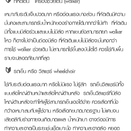
🔰 ที่หัดเดิน เครื่องช่วยเดิน (walker)
เหมาะกับระดับเจ็บปวดมาก หรืออ่อนแรงบางส่วน ที่หัดเดินมีความ
มั่นคงและสามารถรับน้ำหนักของร่างกายได้มากกว่าไม้เท้า ที่หัดเดิน
มีทั้งแบบมีล้อร่วมและแบบไม่มีล้อ หากแขนยังสามารถยก walker
ไหว ก็อาจไม่จำเป็นต้องมีล้อ ที่หัดเดินแบบไม่มีล้อจะมั่นคงกว่า
การใช้ walker ช่วยเดิน ไม่สามารถใช้ขึ้นลงบันไดได้ ควรใช้กับพื้น
ราบจะปลอดภัยมากที่สุด
🔰 รถเข็น หรือ วีลแชร์ wheelchair
ใช้กับระดับอ่อนแรงมาก หรือไม่มีแรง ไม่รู้สึก รถเข็นวีลแชร์มีทั้ง
แบบล้อใหญ่ด้านหน้าและล้อใหญ่ด้านหลัง รถเข็นวีลแชร์ที่มีล้อ
ใหญ่ด้านหลังจะทำให้ผู้ใช้สามารถเข็นเองได้ง่าย ควรเลือกที่นั่ง
กว้างเหมาะสมกับผู้ใช้งาน หรือเลือกขนาดมาตรฐาน ไม่แคบจน
เสียดสีกับร่างกายจนเกิดบาดแผล น้ำหนักเบา อาจต้องมีการ
ทำความสะอาดเป็นระยะเช่นเช็ดเบาะนั่ง ทำความสะอาดล้อ หยอด