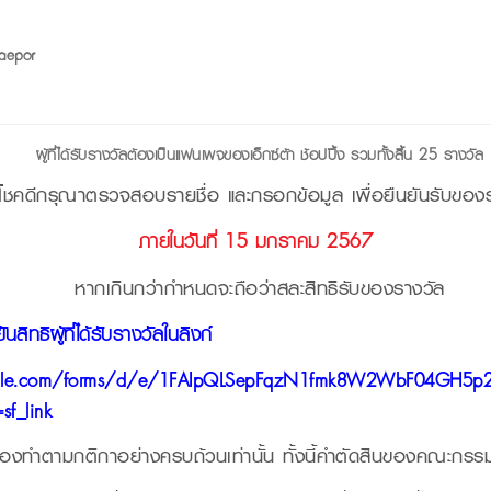
aepor
ผู้ที่ได้รับรางวัลต้องเป็นแฟนเพจของเอ็กซ์ต้า ช้อปปิ้ง รวมทั้งสิ้น 25 รางวัล
ู้โชคดีกรุณาตรวจสอบรายชื่อ และกรอกข้อมูล
เพื่อยืนยันรับของ
ภายในวันที่ 15 มกราคม 2567
หากเกินกว่ากำหนดจะถือว่าสละสิทธิรับของรางวัล
นสิทธิผู้ที่ได้รับรางวัลในลิงก์
oogle.com/forms/d/e/1FAIpQLSepFqzN1fmk8W2WbF04GH5
f_link
ีต้องทำตามกติกาอย่างครบถ้วนเท่านั้น
ทั้งนี้คำตัดสินของคณะกรรมก