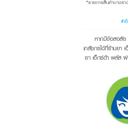
*รายการสินค้าบางรางวั
#เอ
หากมีข้อสงสัย หร
เภสัชกรได้ที่ร้านยา
ยา เอ็กซ์ต้า พลัส 