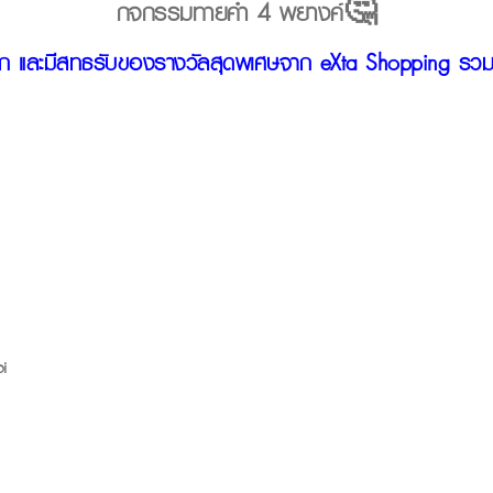
กิจกรรมทายคำ 4 พยางค์🤔
เลือก และมีสิทธิรับของรางวัลสุดพิเศษจาก eXta Shopping รว
n
i