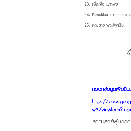
ญิ๋งญิ๋ง ปภาพร
Kanokkorn Yumjune S
คุณดาว พงษ์พานิช
ผ
กรอกข้อมูลเพื่อยืนยั
https://docs.g
wA/viewform?usp=s
สงวนสิทธิ์ผู้โชคด