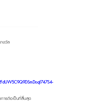
รางวัล
p2FdUVV5C9Q9DSmDoqf747S4-
ารถือเป็นที่สิ้นสุด