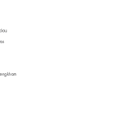
นอ่อน
as
Plengkham