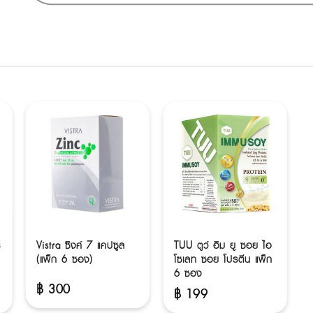
ร
Vistra ซิงค์ 7 แคปซูล
TUU ตูว์ อิม ยู ซอย ไอ
(แพ็ก 6 ซอง)
โซเลท ซอย โปรตีน แพ็ก
6 ซอง
฿
300
฿
199