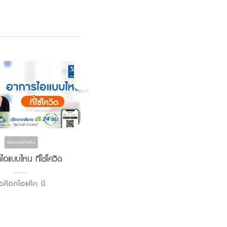
ข้อสงสัยโควิด ยาและอาหารเสริม สุขภาพแต่ละช่วง
ข้อสงสัยโควิด
วัย สูงวัย ยังเก๋า โภชนาการ
อแบบไหน ที่ใช่โควิด
อาหารทางการแพทย์ กับ ผู้
ป่วย Long Covid
อค๊อกไอแค๊ก นี
อาหารทางการแพทย