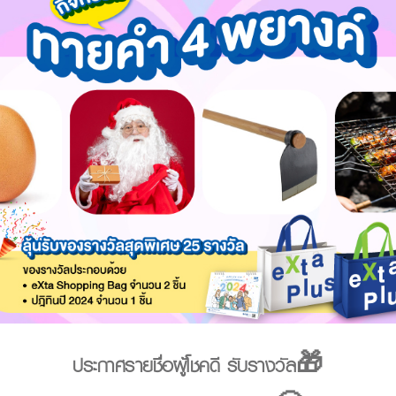
ประกาศรายชื่อผู้โชคดี รับรางวัล🎁