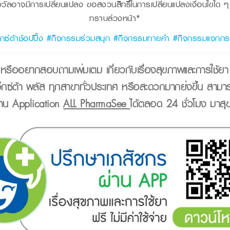
ลอาจมีการเปลี่ยนแปลง ขอสงวนสิทธิ์ในการเปลี่ยนแปลงเงื่อนไขใด ๆ โ
ทราบล่วงหน้า*
็กซ์ต้าช้อปปิ้ง #กิจกรรมร่วมสนุก #กิจกรรมทายคำ #กิจกรรมแจกกระ
ืออยากสอบถามเพิ่มเติม เกี่ยวกับเรื่องสุขภาพและการใช้ย
 เอ็กซ์ต้า พลัส ทุกสาขาทั่วประเทศ หรือสะดวกมากยิ่งขึ้น สาม
ผ่าน Application
ALL PharmaSee
ได้ตลอด 24 ชั่วโมง มาสุ