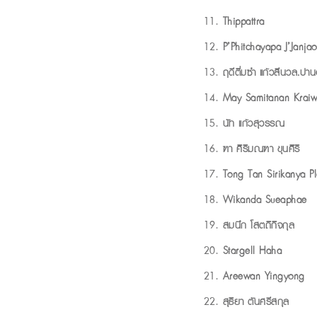
Thippattra
P’Phitchayapa J’Janjao
ฤดีติ่มซำ แก้วสีนวล.ปา
May Samitanan Kraiw
นัท แก้วสุวรรณ
ฑา ศิริมณฑา ขุนศิริ
Tong Tan Sirikanya 
Wikanda Sueaphae
สมนึก โสตถิกิจกุล
Stargell Haha
Areewan Yingyong
สุธิยา ตันศรีสกุล