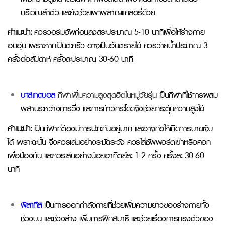
บริเวณลำตัว และยังช่วยเผาผลาญแคลอรี่ด้วย
คำแนะนำ:
ควรวอร์มอัพก่อนลงสระประมาณ 5-10 นาทีเพื่อให้ร่างกาย
อบอุ่น เพราะหากเป็นตะคริว
อาจเป็นอันตรายได้ ควรว่ายน้ำประมาณ 3
ครั้งต่อสัปดาห์ ครั้งละประมาณ 30-60 นาที
บาสเกตบอล
กีฬาเพิ่มความสูงสุดฮิตในหมู่วัยรุ่น
เป็นกีฬาที่ใช้การผสม
ผสานระหว่างการวิ่ง และการก้าวกระโดดจึงช่วยกระตุ้นความสูงได้
คำแนะนำ:
เป็นกีฬาที่ต้องมีการปะทะกันอยู่มาก และอาจก่อให้เกิดการบาดเจ็บ
ได้ เพราะฉะนั้น จึงควรเล่นอย่างระมัดระวัง ควรใส่ซัพพอร์ตเข่าหรือศอก
เพื่อป้องกัน และควรเล่นอย่างน้อยอาทิตย์ละ 1-2 ครั้ง ครั้งละ 30-60
นาที
พิลาทิส
เป็นการออกกำลังกายที่ช่วยเพิ่มความยาวของร่างกายทั้ง
ช่วงบน และช่วงล่าง เพิ่มการฝึกสมาธิ และช่วยเรื่องการทรงตัวของ