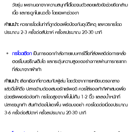
วัยรุ่น เพราะนอกจากความสนุกที่ได้โดดจนตัวลอยแล้วยังช่วยยืดกล้าม
เนื้อ และกระดูกในแนวตั้ง โดยเฉพาะช่วงขา
คำแนะนำ:
ควรกระโดดในท่าที่ถูกต้องเพื่อป้องกันอุบัติเหตุ และควรกระโดด
ประมาณ 2-3 ครั้งต่อสัปดาห์
ครั้งละประมาณ 20-30 นาที
กระโดดเชือก
เป็นการออกกำลังกายแบบคาร์ดิโอที่ส่งผลดีต่อการหลั่ง
ฮอร์โมนเจริญเติบโต และกระตุ้นความสูงของร่างกายผ่านการกระแทก
ที่ส่งมาจากฝ่าเท้า
คำแนะนำ:
เลือกเชือกที่ยาวสมกับผู้เล่น โดยวัดจากการเหยียบตรงกลาง
แล้วดึงให้ตึง ปลายด้ามต้องเสมอรักแร้พอดี ควรใส่รองเท้ากีฬาเสมอเพื่อ
ช่วยซัพพอร์ตข้อเท้า กระโดดสูงจากพื้นไม่เกิน 1-2 นิ้ว และลงน้ำหนักที่
ปลายจมูกเท้า ส้นเท้าต้องไม่แตะพื้น พร้อมงอเข่า ควรโดดต่อเนื่องประมาณ
3-6 ครั้งต่อสัปดาห์ ครั้งละประมาณ 20-30 นาที