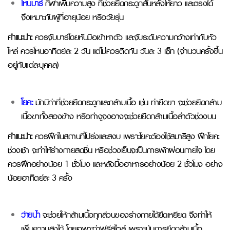
โหนบาร์
กีฬาเพิ่มความสูง ที่ช่วยยืดกระดูกสันหลังให้ยาว และตรงได้
จึงเหมาะกับผู้ที่อายุน้อย หรือวัยรุ่น
คำแนะนำ:
ควรจับบาร์โดยหันมือเข้าหาตัว และจับระดับความกว้างเท่ากับหัว
ไหล่ ควรโหนอาทิตย์ละ 2 วัน แต่ไม่ควรติดกัน วันละ 3 เซ็ท (จำนวนครั้งขึ้น
อยู่กับแต่ละบุคคล)
โยคะ
มักมีท่าที่ช่วยยืดกระดูกและกล้ามเนื้อ เช่น ท่ายืดขา จะช่วยยืดกล้าม
เนื้อขาทั้งสองข้าง หรือท่างูจงอางจะช่วยยืดกล้ามเนื้อลำตัวช่วงบน
คำแนะนำ:
ควรฝึกในสถานที่โปร่งและสงบ เพราะโยคะต้องใช้สมาธิสูง ฝึกโยคะ
ช่วงเช้า จะทำให้ร่างกายสดชื่น หรือช่วงเย็นจะเป็นการพักผ่อนกายใจ โดย
ควรฝึกอย่างน้อย 1 ชั่วโมง และหลังมื้ออาหารอย่างน้อย 2 ชั่วโมง อย่าง
น้อยอาทิตย์ละ 3 ครั้ง
ว่ายน้ำ
จะช่วยให้กล้ามเนื้อทุกส่วนของร่างกายได้ยืดเหยียด จึงทำให้
เพิ่มความสูงได้ โดยเฉพาะท่าฟรีสไตล์ เพราะเน้นการยืดกล้ามเนื้อ