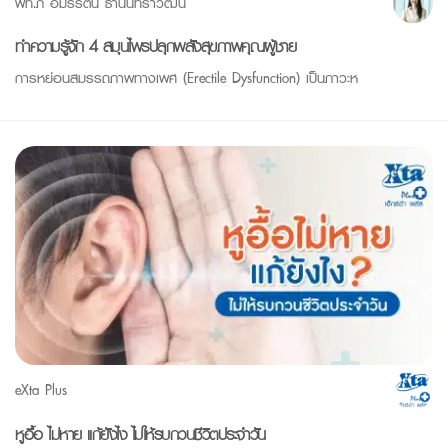
พท.ภ อมรรัตน์ ธานินทราวัฒน์
ทำความรู้จัก 4 สมุนไพรปลุกพลังสุขภาพคุณผู้ชาย
การหย่อนสมรรถภาพทางเพศ (Erectile Dysfunction) เป็นภาวะห
eXta Plus
หูอื้อ ไม่หาย แก้ยังไง ไม่ให้รบกวนชีวิตประจำวัน