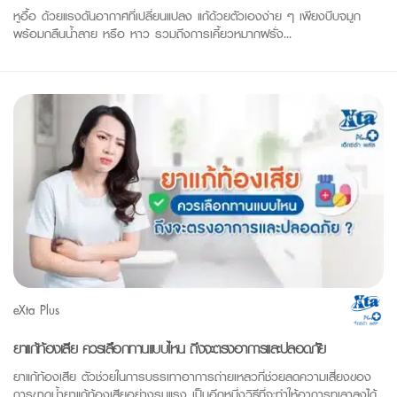
หูอื้อ ด้วยแรงดันอากาศที่เปลี่ยนแปลง แก้ด้วยตัวเองง่าย ๆ เพียงบีบจมูก
พร้อมกลืนน้ำลาย หรือ หาว รวมถึงการเคี้ยวหมากฝรั่ง...
eXta Plus
ยาแก้ท้องเสีย ควรเลือกทานแบบไหน ถึงจะตรงอาการและปลอดภัย
ยาแก้ท้องเสีย ตัวช่วยในการบรรเทาอาการถ่ายเหลวที่ช่วยลดความเสี่ยงของ
การขาดน้ำยาแก้ท้องเสียอย่างรุนแรง เป็นอีกหนึ่งวิธีที่จะทำให้อาการทุเลาลงได้