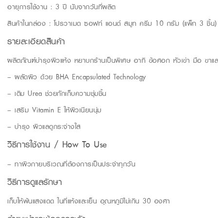
อายุการใช้งาน : 3 ปี นับจากวันที่ผลิต
สินค้าในกล่อง : โปรวาเมด ซอฟท์ แอนด์ สมูท ครีม 10 กรัม (แพ็ก 3 ชิ้น)
รายละเอียดสินค้า
ผลิตภัณฑ์บำรุงผิวแห้ง หยาบกร้านเป็นพิเศษ อาทิ ข้อศอก หัวเข่า มือ ขาและย
– ผลัดผิว ด้วย BHA Encapsulated Technology
– เติม Urea ช่วยกักเก็บความชุ่มชิ้น
– เสริม Vitamin E ให้ผิวเนียนนุ่ม
– บำรุง ผิวแลดูกระจ่างใส
วิธีการใช้งาน / How To Use
– ทาผิวกายบริเวณที่ต้องการเป็นประจำทุกวัน
วิธีการดูแลรักษา
เก็บให้พ้นแสงแดด ในที่แห้งและเย็น อุณหภูมิไม่เกิน 30 องศา