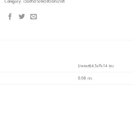
Category:
เวชสำอางผิวสวยหน้าใส
(กxยxส)4.5x9x14 ซม.
0.08 กก.