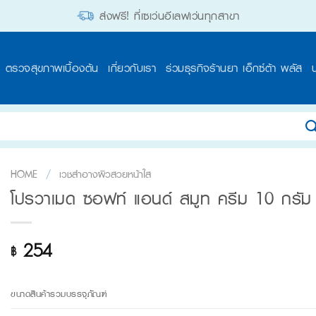
ส่งฟรี! ที่เซเว่นอีเลฟเว่นทุกสาขา
ตรวจสุขภาพเบื้องต้น
เกี่ยวกับเรา
ร่วมธุรกิจร้านยา เอ็กซ์ต้า พลัส
HOME
/
เวชสำอางผิวสวยหน้าใส
โปรวาเมด ซอฟท์ แอนด์ สมูท ครีม 10 กรัม (
254
฿
ขนาดสินค้ารวมบรรจุภัณฑ์