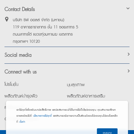
Contact Details
บริษัท ซีพี ออลล์ จำกัด (มหาชน)
119 อาคารธาราสาทร ชั้น 11 ซอยสาทร 5
ถนนสาทรใต้ แขวงทุ่งมหาเมฆ เขตสาทร
กรุงเทพฯ 10120
Social media
Connect with us
โปรโมชั่น
มุมสุขภาพ
ผลิตภัณฑ์บำรุงผิว
ผลิตภัณฑ์อาหารเสริม
ยาใช้เฉพาะที่
อุปกรณ์เพื่อสุขภาพ
เราใช้คุกกี้เพื่อพัฒนาประสิทธิภาพ และประสบการณ์ที่ดีในการใช้เว็บไซต์ของคุณ คุณสามารถศึกษา
รายละเอียดได้ที่
นโยบายการใช้คุกกี้
และสามารถจัดการความเป็นส่วนตัวเองได้ของคุณได้เองโดยคลิก
อาหารทางการแพทย์
ที่
ตั้งค่า
อนุญาต