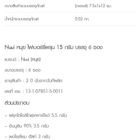
ขนาดสินค้ารวมบรรจุภัณฑ์
(กxยxส) 7.5x1x12 ซม.
น้ำหนักรวมบรรจุภัณฑ์
0.02 กก.
Nuui หนุย ไฟเบอร์รี่พรุน 15 กรัม บรรจุ 6 ซอง
แบรนด์ :
Nuui (หนุย)
ขนาดบรรจุ : 6 ซอง
อายุสินค้า : 2 ปี นับจากวันที่ผลิต
เลขที่ อย. : 13-1-07851-5-0011
ส่วนประกอบ
– ฟรุคโตโอลิโกแซคคาร์ไรด์ 5.5 กรัม
– อินนูลิน 90% 3.5 กรัม
– ผงไซเลี่ยม ฮัสก์ 3 กรัม