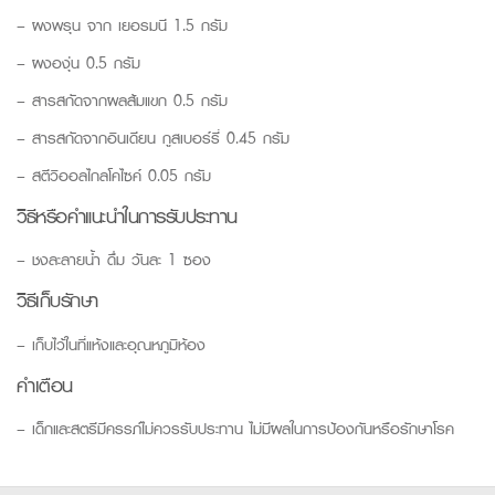
– ผงพรุน จาก เยอรมนี 1.5 กรัม
– ผงองุ่น 0.5 กรัม
– สารสกัดจากผลส้มแขก 0.5 กรัม
– สารสกัดจากอินเดียน กูสเบอร์รี่ 0.45 กรัม
– สตีวิออลไกลโคไซค์ 0.05 กรัม
วิธีหรือคำแนะนำในการรับประทาน
– ชงละลายน้ำ ดื่ม วันละ 1 ซอง
วิธีเก็บรักษา
– เก็บไว้ในที่แห้งและอุณหภูมิห้อง
คำเตือน
– เด็กและสตรีมีครรภ์ไม่ควรรับประทาน ไม่มีผลในการป้องกันหรือรักษาโรค