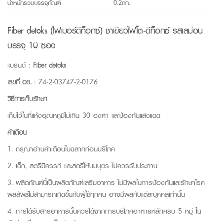
น้ำหนักรวมบรรจุภัณฑ์
0.2กก.
Fiber detoks (ไฟเบอร์ดีท็อกซ์) ชาเขียวไฟโต-ดีท็อกซ์ รสเลม่อน
บรรจุ 10 ซอง
แบรนด์ :
Fiber detoks
เลขที่ อย.
: 74-2-03747-2-0176
วิธีการเก็บรักษา
เก็บไว้ในที่แห้งอุณหภูมิไม่เกิน 30 องศา และป้องกันแสงแดด
คำเตือน
1. กรุณาอ่านคำเตือนในฉลากก่อนบริโภค
2. เด็ก, สตรีมีครรภ์ และสตรีให้นมบุตร ไม่ควรรับประทาน
3. ผลิตภัณฑ์นี้เป็นผลิตภัณฑ์เสริมอาหาร ไม่มีผลในการป้องกันและรักษาโรค
ผลลัพธ์ไม่สามารถเกิดขึ้นกับผู้ใช้ทุกคน อาจมีผลกับแต่ละบุคคลเท่านั้น
4. การได้รับสารอาหารนั้นควรได้จากการบริโภคอาหารหลักครบ 5 หมู่ ใน