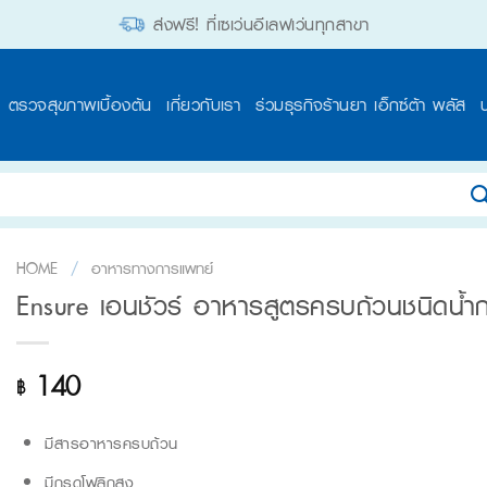
ส่งฟรี! ที่เซเว่นอีเลฟเว่นทุกสาขา
ตรวจสุขภาพเบื้องต้น
เกี่ยวกับเรา
ร่วมธุรกิจร้านยา เอ็กซ์ต้า พลัส
HOME
/
อาหารทางการแพทย์
Ensure เอนชัวร์ อาหารสูตรครบถ้วนชนิดน้ำ
140
฿
มีสารอาหารครบถ้วน
มีกรดโฟลิกสูง