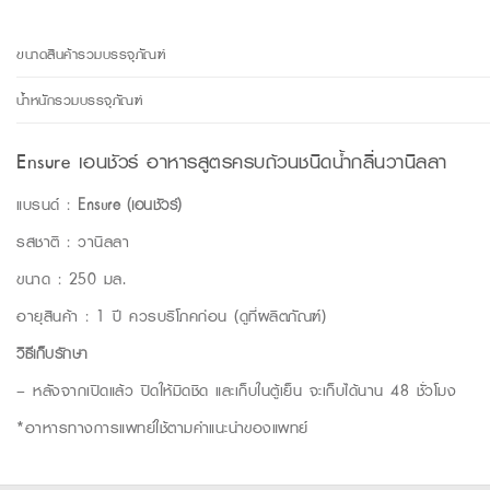
ขนาดสินค้ารวมบรรจุภัณฑ์
น้ำหนักรวมบรรจุภัณฑ์
Ensure เอนชัวร์ อาหารสูตรครบถ้วนชนิดน้ำกลิ่นวานิลลา
แบรนด์ :
Ensure (เอนชัวร์)
รสชาติ : วานิลลา
ขนาด : 250 มล.
อายุสินค้า : 1 ปี ควรบริโภคก่อน (ดูที่ผลิตภัณฑ์)
วิธีเก็บรักษา
– หลังจากเปิดแล้ว ปิดให้มิดชิด และเก็บในตู้เย็น จะเก็บได้นาน 48 ชั่วโมง
*อาหารทางการแพทย์ใช้ตามคำแนะนำของแพทย์