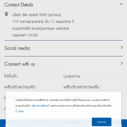
Contact Details
บริษัท ซีพี ออลล์ จำกัด (มหาชน)
119 อาคารธาราสาทร ชั้น 11 ซอยสาทร 5
ถนนสาทรใต้ แขวงทุ่งมหาเมฆ เขตสาทร
กรุงเทพฯ 10120
Social media
Connect with us
โปรโมชั่น
มุมสุขภาพ
ผลิตภัณฑ์บำรุงผิว
ผลิตภัณฑ์อาหารเสริม
ยาใช้เฉพาะที่
อุปกรณ์เพื่อสุขภาพ
เราใช้คุกกี้เพื่อพัฒนาประสิทธิภาพ และประสบการณ์ที่ดีในการใช้เว็บไซต์ของคุณ คุณสามารถศึกษา
รายละเอียดได้ที่
นโยบายการใช้คุกกี้
และสามารถจัดการความเป็นส่วนตัวเองได้ของคุณได้เองโดยคลิก
อาหารทางการแพทย์
ที่
ตั้งค่า
อนุญาต
©2026 Exta. All Rights Reserved. •
การแจ้งการประมวลผลข้อมูลส่วนบุคคล
•