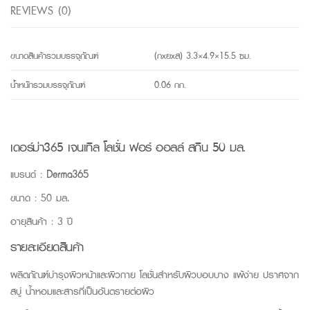
REVIEWS (0)
ขนาดสินค้ารวมบรรจุภัณฑ์
(กxยxส) 3.3×4.9×15.5 ซม.
น้ำหนักรวมบรรจุภัณฑ์
0.06 กก.
เดอร์ม่า365 เจนเทิล โลชั่น ฟอร์ ออลล์ สกิน 50 มล.
แบรนด์ :
Derma365
ขนาด : 50 มล.
อายุสินค้า : 3 ปี
รายละเอียดสินค้า
ผลิตภัณฑ์บำรุงผิวหน้าและผิวกาย โลชั่นสำหรับผิวบอบบาง แพ้ง่าย ปราศจาก
สบู่ น้ำหอมและสารที่เป็นอันตรายต่อผิว