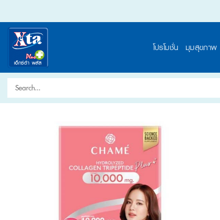
Skip
to
content
โปรโมชั่น
มุมสุขภาพ
Search
for: