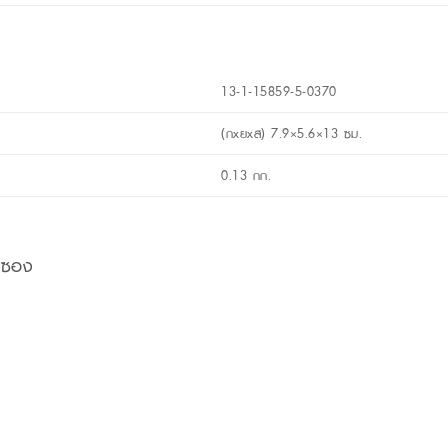
13-1-15859-5-0370
(กxยxส) 7.9×5.6×13 ซม.
0.13 กก.
 ซอง