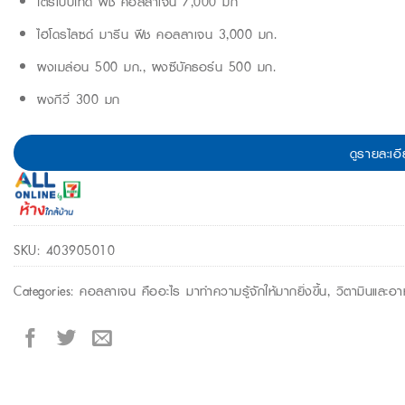
ไตรเปปไทด์ ฟิช คอลลาเจน 7,000 มก
ไฮโดรไลซด์ มารีน ฟีช คอลลาเจน 3,000 มก.
ผงเมล่อน 500 มก., ผงซีบัคธอร์น 500 มก.
ผงกีวี่ 300 มก
ดูรายละเอี
SKU:
403905010
Categories:
คอลลาเจน คืออะไร มาทำความรู้จักให้มากยิ่งขึ้น
,
วิตามินและอา