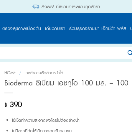
ส่งฟรี! ที่เซเว่นอีเลฟเว่นทุกสาขา
ตรวจสุขภาพเบื้องต้น
เกี่ยวกับเรา
ร่วมธุรกิจร้านยา เอ็กซ์ต้า พลัส
HOME
/
เวชสำอางผิวสวยหน้าใส
Bioderma ซีเบี่ยม เอชทูโอ 100 มล. – 100 
390
฿
ใช้เช็ดทำความสะอาดผิวโดยไม่ต้องล้างน้ำ
ไม่มีสารที่ก่อให้เกิดการอุดตันรูขุมขน