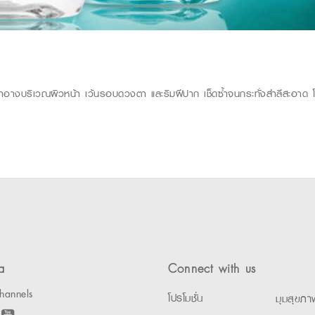
สำอางบริเวณผิวหน้า เว้นรอบดวงตา และริมฝีปาก เช็ดซ้ำจนกระทั่งสำลีสะอาด โด
a
Connect with us
hannels
โปรโมชั่น
มุมสุขภา