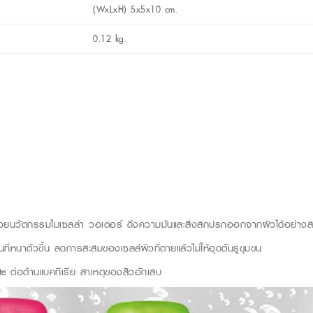
(WxLxH) 5x5x10 cm.
0.12 kg.
้วยนวัตกรรมไมเซลล่า วอเตอร์ ดึงความมันและสิ่งสกปรกออกจากผิวได้อย่างสะอา
ี่หนาตัวขึ้น ลดการสะสมของเซลล์ผิวที่ตายแล้วไม่ให้อุดตันรูขุมขน
 ต่อต้านแบคทีเรีย สาเหตุของสิวอักเสบ