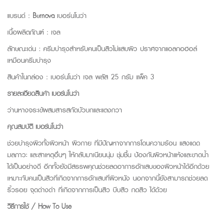
แบรนด์ :
Burnova
เบอร์นโนว่า
เนื้อผลิตภัณฑ์ : เจล
ลักษณะเด่น : ครีมบำรุงสำหรับคนเป็นสิวไม่แสบผิว ปราศจากแอลกอฮอล์
เหมือนครีมบำรุง
สินค้าในกล่อง : เบอร์นโนว่า เจล พลัส 25 กรัม แพ็ค 3
รายละเอียดสินค้า เบอร์นโนว่า
ว่านหางจระเข้ผสมสารสกัดบัวบกและแตงกวา
คุณสมบัติ เบอร์นโนว่า
ช่วยบำรุงผิวทั้งผิวหน้า ผิวกาย ที่มีปัญหาจากการโดนความร้อน แสงแดด
มลภาวะ และสาเหตุอื่นๆ ให้กลับมาเนียนนุ่ม ชุ่มชื้น ป้องกันผิวหน้าแห้งและขาดน้ำ
ได้เป็นอย่างดี อีกทั้งยังมีสรรพคุณช่วยลดอาการอักเสบของผิวหน้าได้อีกด้วย
เหมาะกับคนเป็นสิวที่เกิดจากการอักเสบที่ผิวหนัง นอกจากนี้ยังสามารถช่วยลด
ริ้วรอย จุดด่างดำ ที่เกิดจากการเป็นสิว บีบสิว กดสิว ได้ด้วย
วิธีการใช้ / How To Use