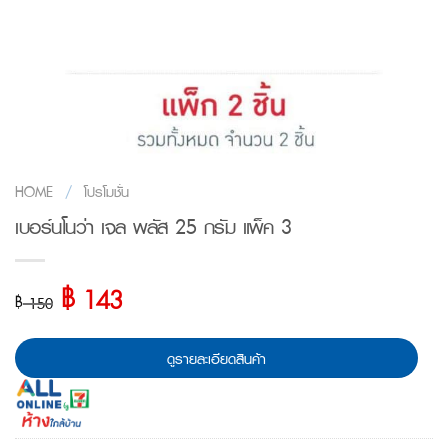
HOME
/
โปรโมชั่น
เบอร์นโนว่า เจล พลัส 25 กรัม แพ็ค 3
฿
Original
Current
143
฿
150
price
price
was:
is:
ดูรายละเอียดสินค้า
฿ 150.
฿ 143.