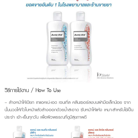
วิธีการใช้งาน / How To Use
– ล้างหน้าให้เปียก เทแอคเน่-เอด เจนเทิ่ล คลีนเซอร์ลงบนฝ่ามือเล็กน้อย จาก
นั้นนวดให้ทั่วใบหน้าแล้วล้างออกด้วยน้ำสะอาด ซับหน้าให้แห้ง เหมาะสำหรับใช้เป็น
ประจำ เช้า-เย็นทุกวัน เพื่อผิวพรรณที่ดูมีสุขภาพดี