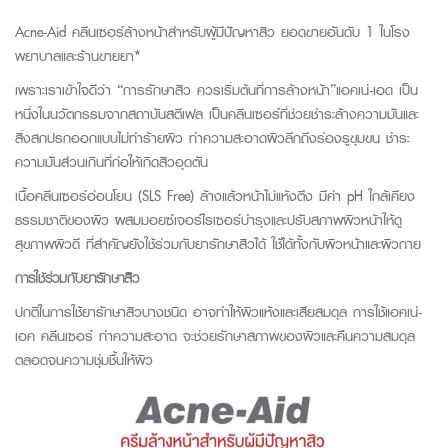
Acne-Aid คลีนเซอร์ล้างหน้าสำหรับผู้มีปัญหาสิว ยอดขายอันดับ 1 ในโรง
พยาบาลและร้านขายยา*
เพราะเราเข้าใจดีว่า “การรักษาสิว ควรเริ่มต้นที่การล้างหน้า”แอคเน่-เอด เป็น
หนึ่งในนวัตกรรมจากสถาบันสตีเฟล เป็นคลีนเซอร์ที่ช่วยชำระล้างความมันและ
สิ่งสกปรกออกแบบไม่ทำร้ายผิว ทำความสะอาดผิวลึกถึงร่องรูขุมขน ชำระ
ความมันส่วนเกินที่ก่อให้เกิดสิวอุดตัน
เนื้อคลีนเซอร์อ่อนโยน (SLS Free) ล้างแล้วหน้าไม่แห้งตึง มีค่า pH ใกล้เคียง
ธรรมชาติของผิว ผสมมอยซ์เจอร์ไรเซอร์บำรุงและปรับสภาพผิวหน้าให้ดู
สุขภาพผิวดี ที่สำคัญยังใช้ร่วมกับยารักษาสิวได้ ใช้ได้ทั้งกับผิวหน้าและผิวกาย
การใช้ร่วมกับยารักษาสิว
ปกติในการใช้ยารักษาสิวบางชนิด อาจทำให้ผิวแห้งและเสียสมดุล การใช้แอคเน่-
เอค คลีนเซอร์ ทำความสะอาด จะช่วยรักษาสภาพของผิวและคืนความสมดุล
ตลอดจนความชุ่มชื้นให้ผิว