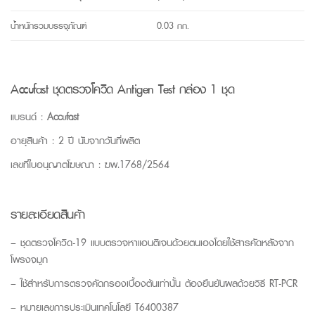
น้ำหนักรวมบรรจุภัณฑ์
0.03 กก.
Accufast ชุดตรวจโควิด Antigen Test กล่อง 1 ชุด
แบรนด์ :
Accufast
อายุสินค้า : 2 ปี นับจากวันที่ผลิต
เลขที่ใบอนุญาตโฆษณา : ฆพ.1768/2564
รายละเอียดสินค้า
– ชุดตรวจโควิด-19 แบบตรวจหาแอนติเจนด้วยตนเองโดยใช้สารคัดหลังจาก
โพรงจมูก
– ใช้สำหรับการตรวจคัดกรองเบื้องต้นเท่านั้น ต้องยืนยันผลด้วยวิธี RT-PCR
– หมายเลขการประเมินเทคโนโลยี T6400387