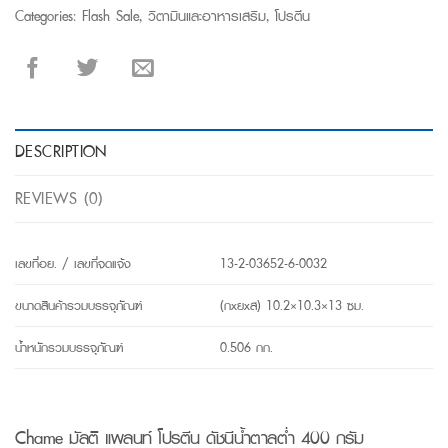
Categories:
Flash Sale
,
วิตามินและอาหารเสริม
,
โปรตีน
DESCRIPTION
REVIEWS (0)
เลขที่อย. / เลขที่จดแจ้ง
13-2-03652-6-0032
ขนาดสินค้ารวมบรรจุภัณฑ์
(กxยxส) 10.2×10.3×13 ซม.
น้ำหนักรวมบรรจุภัณฑ์
0.506 กก.
Chame มัลติ แพลนท์ โปรตีน ดัชนีน้ำตาลต่ำ 400 กรัม