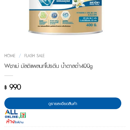
HOME
/
FLASH SALE
Wชาเม่ มัลติแพลนท์โปรตีน น้ำตาลต่ำ400g
990
฿
ดูรายละเอียดสินค้า