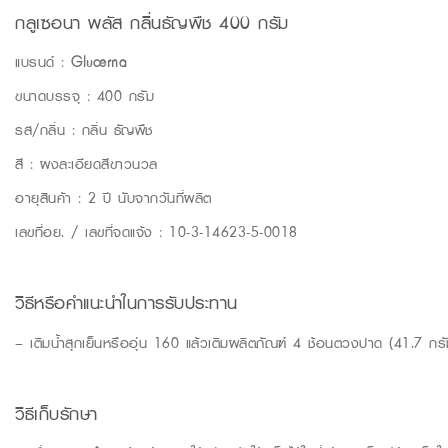
กลูเซอนา พลัส กลิ่นธัญพืช 400 กรัม
แบรนด์ :
Glucerna
ขนาดบรรจุ : 400 กรัม
รส/กลิ่น : กลิ่น ธัญพืช
สี : ผงละเอียดสีขาวนวล
อายุสินค้า : 2 ปี นับจากวันที่ผลิต
เลขที่อย. / เลขที่จดแจ้ง : 10-3-14623-5-0018
วิธีหรือคำแนะนำในการรับประทาน
– เติมน้ำสุกเย็นหรืออุ่น 160 แล้วเติมผลิตภัณฑ์ 4 ช้อนตวงปาด (41.7 กรั
วิธีเก็บรักษา