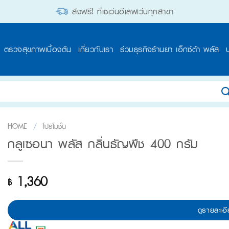
ส่งฟรี! ที่เซเว่นอีเลฟเว่นทุกสาขา
ตรวจสุขภาพเบื้องต้น
เกี่ยวกับเรา
ร่วมธุรกิจร้านยา เอ็กซ์ต้า พลัส
HOME
/
โปรโมชั่น
กลูเซอนา พลัส กลิ่นธัญพืช 400 กรัม
1,360
฿
ดูรายละเอี