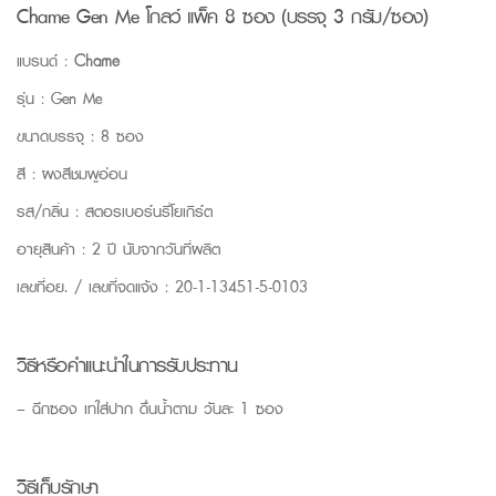
Chame Gen Me โกลว์ แพ็ค 8 ซอง (บรรจุ 3 กรัม/ซอง)
แบรนด์ :
Chame
รุ่น : Gen Me
ขนาดบรรจุ : 8 ซอง
สี : ผงสีชมพูอ่อน
รส/กลิ่น : สตอรเบอร์นรี่โยเกิร์ต
อายุสินค้า : 2 ปี นับจากวันที่ผลิต
เลขที่อย. / เลขที่จดแจ้ง : 20-1-13451-5-0103
วิธีหรือคำแนะนำในการรับประทาน
– ฉีกซอง เทใส่ปาก ดื่นน้ำตาม วันละ 1 ซอง
วิธีเก็บรักษา