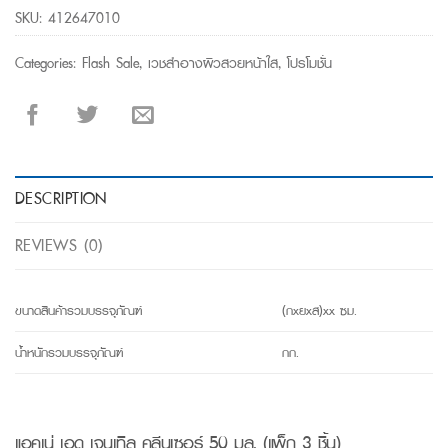
SKU:
412647010
Categories:
Flash Sale
,
เวชสำอางผิวสวยหน้าใส
,
โปรโมชั่น
DESCRIPTION
REVIEWS (0)
ขนาดสินค้ารวมบรรจุภัณฑ์
(กxยxส)xx ซม.
น้ำหนักรวมบรรจุภัณฑ์
กก.
แอคเน่ เอด เจนเทิล คลีนเซอร์ 50 มล. (แพ็ก 3 ชิ้น)