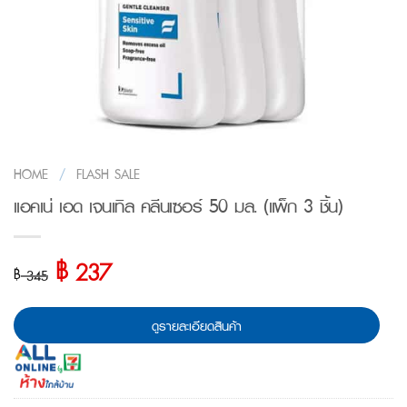
HOME
/
FLASH SALE
แอคเน่ เอด เจนเทิล คลีนเซอร์ 50 มล. (แพ็ก 3 ชิ้น)
฿
Original
Current
237
฿
345
price
price
was:
is:
ดูรายละเอียดสินค้า
฿ 345.
฿ 237.