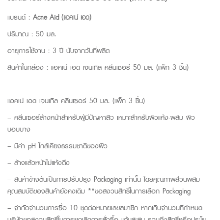
แบรนด์ :
Acne Aid (แอคเน่ เอด)
ปริมาณ : 50 มล.
อายุการใช้งาน : 3 ปี นับจากวันที่ผลิต
สินค้าในกล่อง : แอคเน่ เอด เจนเทิล คลีนเซอร์ 50 มล. (แพ็ก 3 ชิ้น)
แอคเน่ เอด เจนเทิล คลีนเซอร์ 50 มล. (แพ็ก 3 ชิ้น)
– คลีนเซอร์ล้างหน้าสำหรับผู้มีปัญหาสิว เหมาะสำหรับผิวแห้ง-ผสม ผิว
บอบบาง
– มีค่า pH ใกล้เคียงธรรมชาติของผิว
– ล้างแล้วหน้าไม่แห้งตึง
– สินค้าข้างต้นเป็นการปรับปรุง Packaging เท่านั้น โดยคุณภาพส่วนผสม
คุณสมบัติของสินค้ายังคงเดิม **ขอสงวนสิทธิ์ในการเลือก Packaging
– จำกัดจำนวนการซื้อ 10 ชุดต่อหมายเลขสมาชิก หากเกินจำนวนที่กำหนด
บริษัทขอสงวนสิทธิ์ในการยกเลิกการสั่งซื้อ แต้มสะสม รวมถึงสิทธิ์หรือประโย