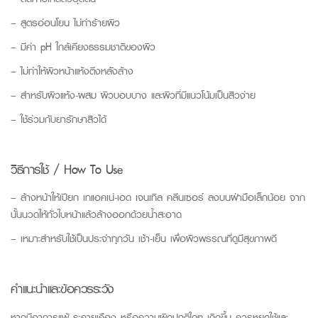
– สูตรอ่อนโยน ไม่ทำร้ายผิว
– มีค่า pH ใกล้เคียงธรรมชาติของผิว
– ไม่ทำให้ผิวหน้าแห้งตึงหลังล้าง
– สำหรับผิวแห้ง-ผสม ผิวบอบบาง และผิวที่มีแนวโน้มเป็นสิวง่าย
– ใช้ร่วมกับยารักษาสิวได้
วิธีการใช้ / How To Use
– ล้างหน้าให้เปียก เทแอคเน่-เอด เจนเทิล คลีนเซอร์ ลงบนฝ่ามือเล็กน้อย จาก
นั้นนวดให้ทั่วใบหน้าแล้วล้างออกด้วยน้ำสะอาด
– เหมาะสำหรับใช้เป็นประจำทุกวัน เช้า-เย็น เพื่อผิวพรรณที่ดูมีสุขภาพดี
คำแนะนำและข้อควรระวัง
หากมีอาการแพ้ ระคายเคือง หรือความผิดปกติใดๆ เกิดขึ้น ควรหยุดใช้และ