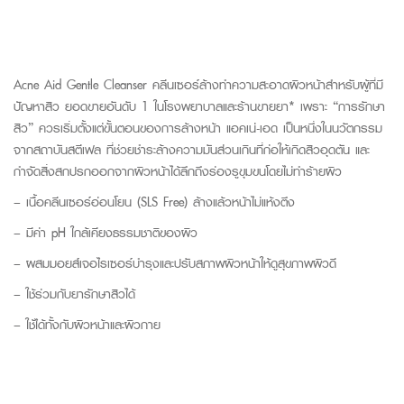
Acne Aid Gentle Cleanser คลีนเซอร์ล้างทำความสะอาดผิวหน้าสำหรับผู้ที่มี
ปัญหาสิว ยอดขายอันดับ 1 ในโรงพยาบาลและร้านขายยา* เพราะ “การรักษา
สิว” ควรเริ่มตั้งแต่ขั้นตอนของการล้างหน้า แอคเน่-เอด เป็นหนึ่งในนวัตกรรม
จากสถาบันสตีเฟล ที่ช่วยชำระล้างความมันส่วนเกินที่ก่อให้เกิดสิวอุดตัน และ
กำจัดสิ่งสกปรกออกจากผิวหน้าได้ลึกถึงร่องรูขุมขนโดยไม่ทำร้ายผิว
– เนื้อคลีนเซอร์อ่อนโยน (SLS Free) ล้างแล้วหน้าไม่แห้งตึง
– มีค่า pH ใกล้เคียงธรรมชาติของผิว
– ผสมมอยส์เจอไรเซอร์บำรุงและปรับสภาพผิวหน้าให้ดูสุขภาพผิวดี
– ใช้ร่วมกับยารักษาสิวได้
– ใช้ได้ทั้งกับผิวหน้าและผิวกาย