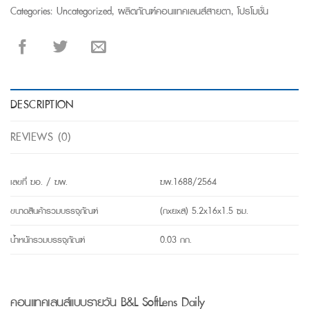
Categories:
Uncategorized
,
ผลิตภัณฑ์คอนแทคเลนส์สายตา
,
โปรโมชั่น
DESCRIPTION
REVIEWS (0)
เลขที่ ฆอ. / ฆพ.
ฆพ.1688/2564
ขนาดสินค้ารวมบรรจุภัณฑ์
(กxยxส) 5.2x16x1.5 ซม.
น้ำหนักรวมบรรจุภัณฑ์
0.03 กก.
คอนแทคเลนส์แบบรายวัน B&L SoftLens Daily