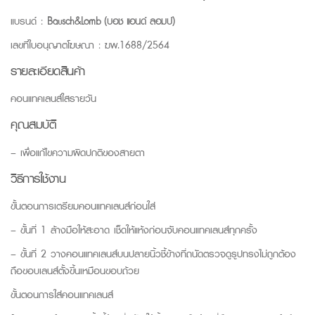
แบรนด์ :
Bausch&Lomb (บอช แอนด์ ลอมบ์)
เลขที่ใบอนุญาตโฆษณา : ฆพ.1688/2564
รายละเอียดสินค้า
คอนแทคเลนส์ใสรายวัน
คุณสมบัติ
– เพื่อแก้ไขความผิดปกติของสายตา
วิธีการใช้งาน
ขั้นตอนการเตรียมคอนแทคเลนส์ก่อนใส่
– ขั้นที่ 1 ล้างมือให้สะอาด เช็ดให้แห้งก่อนจับคอนแทคเลนส์ทุกครั้ง
– ขั้นที่ 2 วางคอนแทคเลนส์บนปลายนิ้วชี้ข้างที่ถนัดตรวจดูรูปทรงไม่ถูกต้อง
ถือขอบเลนส์ตั้งขึ้นเหมือนขอบถ้วย
ขั้นตอนการใส่คอนแทคเลนส์