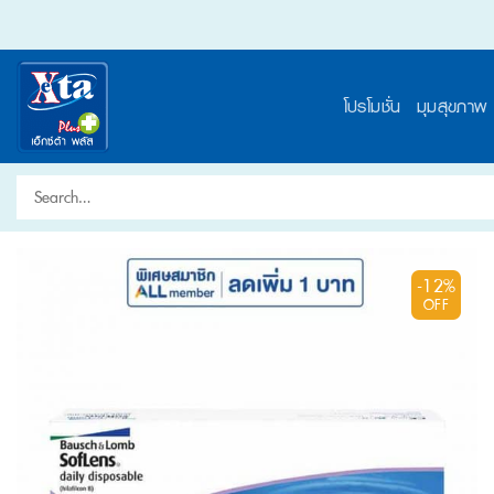
Skip
to
content
โปรโมชั่น
มุมสุขภาพ
Search
for:
-12%
OFF