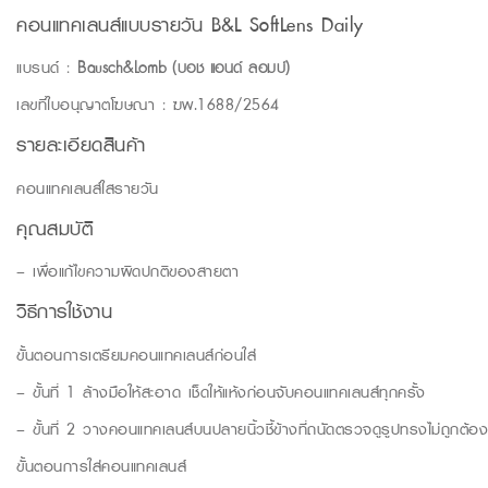
คอนแทคเลนส์แบบรายวัน B&L SoftLens Daily
แบรนด์ :
Bausch&Lomb (บอช แอนด์ ลอมบ์)
เลขที่ใบอนุญาตโฆษณา : ฆพ.1688/2564
รายละเอียดสินค้า
คอนแทคเลนส์ใสรายวัน
คุณสมบัติ
– เพื่อแก้ไขความผิดปกติของสายตา
วิธีการใช้งาน
ขั้นตอนการเตรียมคอนแทคเลนส์ก่อนใส่
– ขั้นที่ 1 ล้างมือให้สะอาด เช็ดให้แห้งก่อนจับคอนแทคเลนส์ทุกครั้ง
– ขั้นที่ 2 วางคอนแทคเลนส์บนปลายนิ้วชี้ข้างที่ถนัดตรวจดูรูปทรงไม่ถูกต้อ
ขั้นตอนการใส่คอนแทคเลนส์