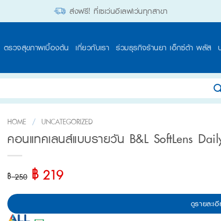
ส่งฟรี! ที่เซเว่นอีเลฟเว่นทุกสาขา
ตรวจสุขภาพเบื้องต้น
เกี่ยวกับเรา
ร่วมธุรกิจร้านยา เอ็กซ์ต้า พลัส
HOME
/
UNCATEGORIZED
คอนแทคเลนส์แบบรายวัน B&L SoftLens Dail
฿
Original
Current
219
฿
250
price
price
was:
is:
ดูรายละเอี
฿ 250.
฿ 219.