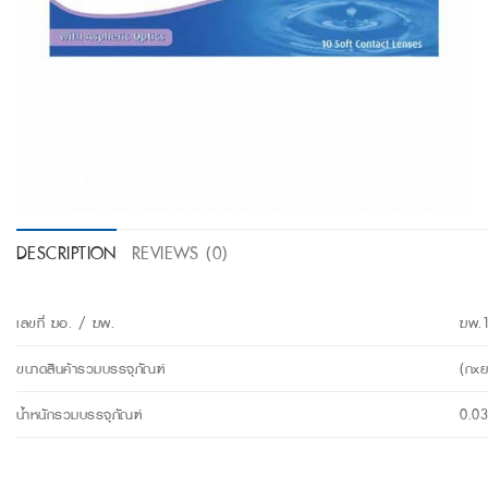
DESCRIPTION
REVIEWS (0)
เลขที่ ฆอ. / ฆพ.
ฆพ.
ขนาดสินค้ารวมบรรจุภัณฑ์
(กxย
น้ำหนักรวมบรรจุภัณฑ์
0.03