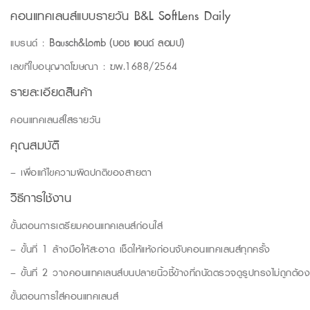
คอนแทคเลนส์แบบรายวัน B&L SoftLens Daily
แบรนด์ :
Bausch&Lomb (บอช แอนด์ ลอมบ์)
เลขที่ใบอนุญาตโฆษณา : ฆพ.1688/2564
รายละเอียดสินค้า
คอนแทคเลนส์ใสรายวัน
คุณสมบัติ
– เพื่อแก้ไขความผิดปกติของสายตา
วิธีการใช้งาน
ขั้นตอนการเตรียมคอนแทคเลนส์ก่อนใส่
– ขั้นที่ 1 ล้างมือให้สะอาด เช็ดให้แห้งก่อนจับคอนแทคเลนส์ทุกครั้ง
– ขั้นที่ 2 วางคอนแทคเลนส์บนปลายนิ้วชี้ข้างที่ถนัดตรวจดูรูปทรงไม่ถูกต้อ
ขั้นตอนการใส่คอนแทคเลนส์