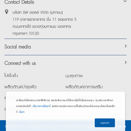
Contact Details
บริษัท ซีพี ออลล์ จำกัด (มหาชน)
119 อาคารธาราสาทร ชั้น 11 ซอยสาทร 5
ถนนสาทรใต้ แขวงทุ่งมหาเมฆ เขตสาทร
กรุงเทพฯ 10120
Social media
Connect with us
โปรโมชั่น
มุมสุขภาพ
ผลิตภัณฑ์บำรุงผิว
ผลิตภัณฑ์อาหารเสริม
ยาใช้เฉพาะที่
อุปกรณ์เพื่อสุขภาพ
เราใช้คุกกี้เพื่อพัฒนาประสิทธิภาพ และประสบการณ์ที่ดีในการใช้เว็บไซต์ของคุณ คุณสามารถศึกษา
รายละเอียดได้ที่
นโยบายการใช้คุกกี้
และสามารถจัดการความเป็นส่วนตัวเองได้ของคุณได้เองโดยคลิก
อาหารทางการแพทย์
ที่
ตั้งค่า
อนุญาต
©2026 Exta. All Rights Reserved. •
การแจ้งการประมวลผลข้อมูลส่วนบุคคล
•