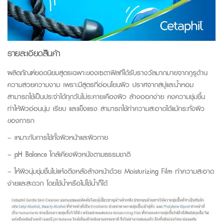
รายละเอียดสินค้า
ผลิตภัณฑ์ยอดนิยมสูตรเฉพาะของเซตาฟิลที่ได้รับรางวัลมากมายจากกูรูด้าน
ความสวยความงาม เพราะมีสูตรที่อ่อนโยนผิว ปราศจากสบู่และน้ำหอม
สามารถใช้เป็นประจำได้ทุกวันไม่ระคายเคืองผิว ล้างออกง่าย คงความชุ่มชื้น
ทำให้ผิวอ่อนนุ่ม เรียบ และแข็งแรง สามารถใช้ทำความสะอาดได้แม้กระทั่งผิว
ของทารก
– เหมาะกับการใช้ทั้งผิวหน้าและผิวกาย
– pH Balance ใกล้เคียงผิวหนังตามธรรมชาติ
– ให้ผิวนุ่มชุ่มชื่นไม่แห้งตึงหลังล้างหน้าด้วย Moisturizing Film ทำความสะอาด
ง่ายและสะดวก โดยใช้น้ำหรือไม่ใช้น้ำก็ได้