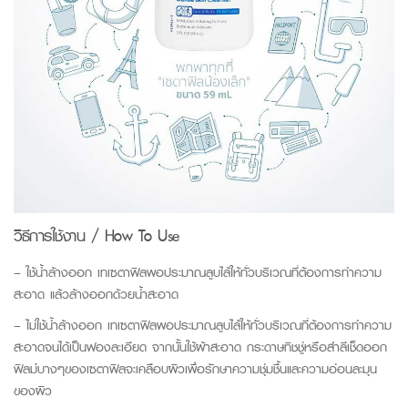
วิธีการใช้งาน / How To Use
– ใช้น้ำล้างออก เทเซตาฟิลพอประมาณลูบไล้ให้ทั่วบริเวณที่ต้องการทำความ
สะอาด แล้วล้างออกด้วยน้ำสะอาด
– ไม่ใช้น้ำล้างออก เทเซตาฟิลพอประมาณลูบไล้ให้ทั่วบริเวณที่ต้องการทำความ
สะอาดจนได้เป็นฟองละเอียด จากนั้นใช้ผ้าสะอาด กระดาษทิชชู่หรือสำลีเช็ดออก
ฟิลม์บางๆของเซตาฟิลจะเคลือบผิวเพื่อรักษาความชุ่มชื้นและความอ่อนละมุน
ของผิว