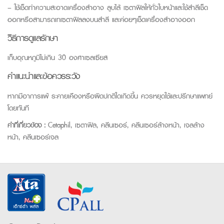
– ใช้เช็ดทำความสะอาดเครื่องสำอาง ลูบไล้ เซตาฟิลให้ทั่วใบหน้าและใช้สำลีเช็ด
ออกหรือสามารถเทเซตาฟิลลงบนสำลี และค่อยๆเช็ดเครื่องสำอางออก
วิธีการดูแลรักษา
เก็บอุณหภูมิไม่เกิน 30 องศาเซลเซียส
คำแนะนำและข้อควรระวัง
หากมีอาการแพ้ ระคายเคืองหรือผิดปกติใดเกิดขึ้น ควรหยุดใช้และปรึกษาแพทย์
โดยทันที
คำที่เกี่ยวข้อง :
Cetaphil, เซตาฟิล, คลีนเซอร์, คลีนเซอร์ล้างหน้า, เจลล้าง
หน้า, คลีนเซอร์เจล