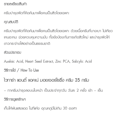
รายละเอียดสินค้า
ครีมบำรุงผิวที่คิดค้นมาเพื่อคนเป็นสิวโดยเฉพาะ
คุณสมบัติ
ครีมบำรุงผิวที่คิดค้นมาเพื่อคนเป็นสิวโดยเฉพาะ ด้วยเนื้อครีมที่บางเบา ไม่เหียว
เหนอะหนะ ช่วยควบคุมความมัน ทั้งยังป้องกันการเกิดสิวใหม่ และบำรุงผิวให้
ขาวกระจ่างใสอย่างเป็นธรรมชาติ
ส่วนประกอบ
Azelaic Acid, Heart Seed Extract, Zinc PCA, Salicylic Acid
วิธีการใช้ / How To Use
ไวทาร่า แอนตี้ แอคเน่ มอยเจอร์ไรซิ่ง ครีม 35 กรัม
– ทาครีมบำรุงลงบนใบหน้า เป็นประจำทุกวัน วันละ 2 ครั้ง เช้า – เย็น
วิธีการดูแลรักษา
เก็บให้พ้นแสงแดด ในที่แห้ง อุณหภูมิไม่เกิน 30 องศา