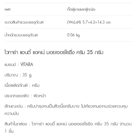
เพศ
ทั้งผู้ชายและผู้หญิง
ขนาดสินค้ารวมบรรจุภัณฑ์
(WxLxH) 5.7×4.2×14.3 cm.
น้ำหนักรวมบรรจุภัณฑ์
0.06 kg.
ไวทาร่า แอนตี้ แอคเน่ มอยเจอร์ไรซิ่ง ครีม 35 กรัม
แบรนด์ :
VITARA
ปริมาณ : 35 g.
เนื้อผลิตภัณฑ์ : ครีม
ประเภทของผิว : ผิวหน้า
ลักษณะเด่น : ครีมบำรุงคนเป็นสิวเนื้อครีมบาง ไม่เหียวเหนอะหนะช่วยควบคุม
ความมัน
สินค้าในกล่อง : ไวทาร่า แอนตี้ แอคเน่ มอยเจอร์ไรซิ่ง ครีม 35 กรัม จำนวน
1 ชิ้น