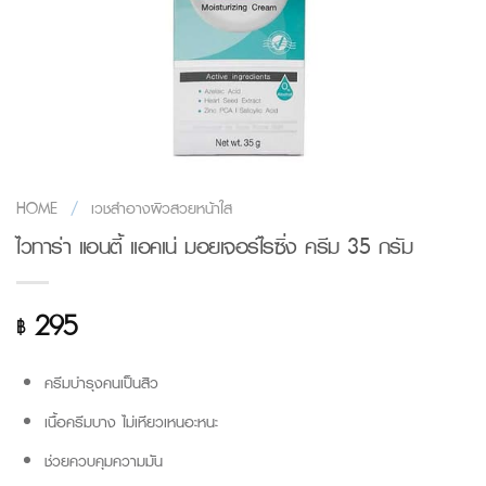
HOME
/
เวชสำอางผิวสวยหน้าใส
ไวทาร่า แอนตี้ แอคเน่ มอยเจอร์ไรซิ่ง ครีม 35 กรัม
295
฿
ครีมบำรุงคนเป็นสิว
เนื้อครีมบาง ไม่เหียวเหนอะหนะ
ช่วยควบคุมความมัน