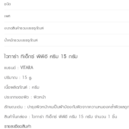
ชนิด
เพศ
ขนาดสินค้ารวมบรรจุภัณฑ์
น้ำหนักรวมบรรจุภัณฑ์
ไวทาร่า ทีเอ็กซ์ พีพีอี ครีม 15 กรัม
แบรนด์ :
VITARA
ปริมาณ : 15 g.
เนื้อผลิตภัณฑ์ : ครีม
ประเภทของผิว : ผิวหน้า
ลักษณะเด่น : บำรุงผิวหน้าคนเป็นฝ้าป้องกันผิวจากความหมองคล้ำผิวแลดูก
สินค้าในกล่อง : ไวทาร่า ทีเอ็กซ์ พีพีอี ครีม 15 กรัม จำนวน 1 ชิ้น
รายละเอียดสินค้า