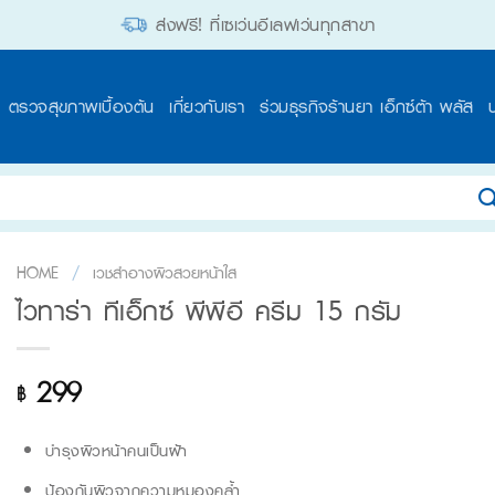
ส่งฟรี! ที่เซเว่นอีเลฟเว่นทุกสาขา
ตรวจสุขภาพเบื้องต้น
เกี่ยวกับเรา
ร่วมธุรกิจร้านยา เอ็กซ์ต้า พลัส
HOME
/
เวชสำอางผิวสวยหน้าใส
ไวทาร่า ทีเอ็กซ์ พีพีอี ครีม 15 กรัม
299
฿
บำรุงผิวหน้าคนเป็นฝ้า
ป้องกันผิวจากความหมองคล้ำ