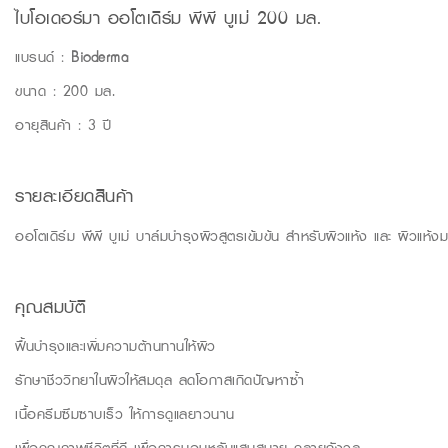
ไบโอเดอร์มา ออโตเดิร์ม พีพี บูเม่ 200 มล.
แบรนด์ :
Bioderma
ขนาด : 200 มล.
อายุสินค้า : 3 ปี
รายละเอียดสินค้า
ออโตเดิร์ม พีพี บูเม่ บาล์มบำรุงผิวสูตรเข้มข้น สำหรับผิวแห้ง และ ผิวแห้ง
คุณสมบัติ
ฟื้นบำรุงและเพิ่มความต้านทานให้ผิว
รักษาชีววิทยาในผิวให้สมดุล ลดโอกาสเกิดปัญหาซ้ำ
เนื้อครีมซึมซาบเร็ว ให้การดูแลยาวนาน
เพื่อคุณภาพชีวิตที่ดี เพื่อการนอนหลับแสนสบาย คลายกังวล