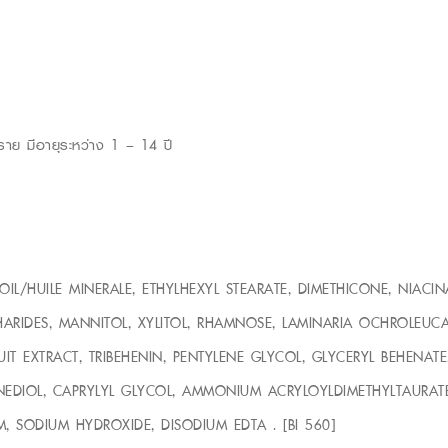
ราย มีอายุระหว่าง 1 – 14 ปี
L/HUILE MINERALE, ETHYLHEXYL STEARATE, DIMETHICONE, NIACIN
ARIDES, MANNITOL, XYLITOL, RHAMNOSE, LAMINARIA OCHROLEUCA
 EXTRACT, TRIBEHENIN, PENTYLENE GLYCOL, GLYCERYL BEHENATE
ANEDIOL, CAPRYLYL GLYCOL, AMMONIUM ACRYLOYLDIMETHYLTAURAT
, SODIUM HYDROXIDE, DISODIUM EDTA . [BI 560]