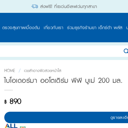
ส่งฟรี! ที่เซเว่นอีเลฟเว่นทุกสาขา
ตรวจสุขภาพเบื้องต้น
เกี่ยวกับเรา
ร่วมธุรกิจร้านยา เอ็กซ์ต้า พลัส
HOME
/
เวชสำอางผิวสวยหน้าใส
ไบโอเดอร์มา ออโตเดิร์ม พีพี บูเม่ 200 มล.
890
฿
ดูรายละเอี