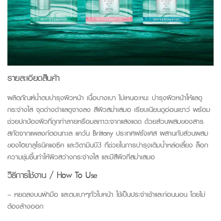
รายละเอียดสินค้า
ผลิตภัณฑ์น้ำตบบำรุงผิวหน้า เนื้อบางเบา ไม่เหนอะหนะ บำรุงผิวหน้าให้แลดู
กระจ่างใส จุดด่างดำแลดูจางลง สีผิวสม่ำเสมอ เรียบเนียนดูอ่อนเยาว์ พร้อม
ช่วยปกป้องผิวที่ถูกทำลายหรือมลภาวะจากแสงแดด ด้วยส่วนผสมของสาร
สกัดจากแพลงก์ตอนทะเล แคว้น Brittany ประเทศฝรั่งเศส ผสานกับส่วนผสม
ของไฮยาลูโรนิคแอซิค และวิตามินบี3 ที่ช่วยในการบำรุงเติมน้ำหล่อเลี้ยง ล็อก
ความชุ่มชื้นทำให้ผิวสว่างกระจ่างใส และมีสีผิวที่สม่ำเสมอ
วิธีการใช้งาน / How To Use
– หยดลงบนฝ่ามือ และตบเบาๆทั่วใบหน้า ใช้เป็นประจำเช้าและก่อนนอน โดยไม่
ต้องล้างออก