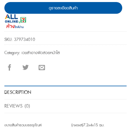
was:
is:
ดูรายละเอียดสินค้า
฿ 474.
฿ 354.
SKU:
379734010
Category:
เวชสำอางผิวสวยหน้าใส
DESCRIPTION
REVIEWS (0)
ขนาดสินค้ารวมบรรจุภัณฑ์
(กxยxส)7.2x4x15 ซม.