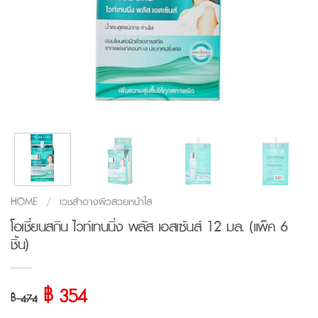
HOME
/
เวชสำอางผิวสวยหน้าใส
โอเชี่ยนสกิน ไวท์เทนนิ่ง พลัส เอสเซ้นส์ 12 มล. (แพ็ค 6
ชิ้น)
฿
Original
Current
354
฿
474
price
price