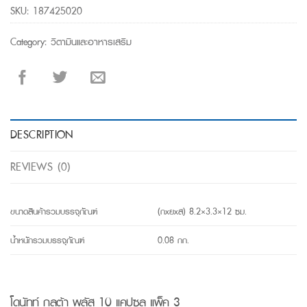
SKU:
187425020
Category:
วิตามินและอาหารเสริม
DESCRIPTION
REVIEWS (0)
ขนาดสินค้ารวมบรรจุภัณฑ์
(กxยxส) 8.2×3.3×12 ซม.
น้ำหนักรวมบรรจุภัณฑ์
0.08 กก.
โดนัทท์ กลูต้า พลัส 10 แคปซูล แพ็ค 3