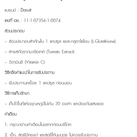
แบรนด์ :
Donutt
เลขที่ อย.
: 11-1-07356-1-0074
ส่วนประกอบ
– ส่วนประกอบสำคัญใน 1 แคปซูล แอล-กลูตาไธโอน (L-Glutathione)
– สารสกัดจากมะเขือเทศ (Tomato Extract)
– วิตามินซี (Vitamin C)
วิธีหรือคำแนะนำในการรับประทาน
– รับประทานครั้งละ 1 แคปซูล ก่อนนอน
วิธีการเก็บรักษา
– เก็บไว้ในที่แห้งอุณหภูมิไม่เกิน 30 องศา และป้องกันแสงแดด
คำเตือน
1. กรุณาอ่านคำเตือนในฉลากก่อนบริโภค
2. เด็ก, สตรีมีครรภ์ และสตรีให้นมบุตร ไม่ควรรับประทาน