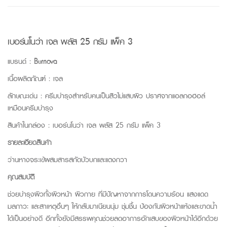
เบอร์นโนว่า เจล พลัส 25 กรัม แพ็ค 3
แบรนด์ :
Burnova
เนื้อผลิตภัณฑ์ : เจล
ลักษณะเด่น : ครีมบำรุงสำหรับคนเป็นสิวไม่แสบผิว ปราศจากแอลกอฮอล์
เหมือนครีมบำรุง
สินค้าในกล่อง : เบอร์นโนว่า เจล พลัส 25 กรัม แพ็ค 3
รายละเอียดสินค้า
ว่านหางจระเข้ผสมสารสกัดบัวบกและแตงกวา
คุณสมบัติ
ช่วยบำรุงผิวทั้งผิวหน้า ผิวกาย ที่มีปัญหาจากการโดนความร้อน แสงแดด
มลภาวะ และสาเหตุอื่นๆ ให้กลับมาเนียนนุ่ม ชุ่มชื้น ป้องกันผิวหน้าแห้งและขาดน้ำ
ได้เป็นอย่างดี อีกทั้งยังมีสรรพคุณช่วยลดอาการอักเสบของผิวหน้าได้อีกด้วย