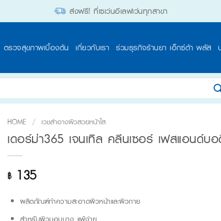
ส่งฟรี! ที่เซเว่นอีเลฟเว่นทุกสาขา
ตรวจสุขภาพเบื้องต้น
เกี่ยวกับเรา
ร่วมธุรกิจร้านยา เอ็กซ์ต้า พลัส
HOME
/
เวชสำอางผิวสวยหน้าใส
เดอร์ม่า365 เจนเทิล คลีนเซอร์ เฟสแอนด์บอ
135
฿
ผลิตภัณฑ์ทำความสะอาดผิวหน้าและผิวกาย
สำหรับผิวบอบบาง แพ้ง่าย