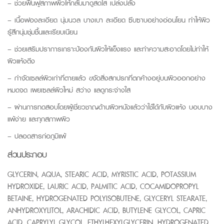
– ช่วยฟื้นฟูสภาพผิวให้กลับมาดูสดใส เปล่งปลั่ง
– เนื้อฟองละเอียด นุ่มนวล บางเบา ละเอียด ซึบซาบอย่างอ่อนโยน ทำให้ผิว
รู้สึกนุ่มชุ่มชื้นและเรียบเนียน
– ช่วยเสริมปราการเกราะป้องกันผิวให้แข็งแรง และทำความสะอาดโดยไม่ทำให้
ผิวแห้งตึง
– กำจัดเซลล์ผิวเก่าที่ตายแล้ว ขจัดสิ่งสกปรกที่ตกค้างอยู่บนผิวออกอย่าง
หมดจด เผยเซลล์ผิวใหม่ สว่าง แลดูกระจ่างใส
– ผ่านการทดสอบโดยผู้เชี่ยวชาญด้านผิวหนังแล้วว่าใช้ได้กับผิวแห้ง บอบบาง
แพ้ง่าย และทุกสภาพผิว
– ปลอดสารก่อภูมิแพ้
ส่วนประกอบ
GLYCERIN, AQUA, STEARIC ACID, MYRISTIC ACID, POTASSIUM
HYDROXIDE, LAURIC ACID, PALMITIC ACID, COCAMIDOPROPYL
BETAINE, HYDROGENATED POLYISOBUTENE, GLYCERYL STEARATE,
ANHYDROXYLITOL, ARACHIDIC ACID, BUTYLENE GLYCOL, CAPRIC
ACID, CAPRYLYL GLYCOL, ETHYLHEXYLGLYCERIN, HYDROGENATED