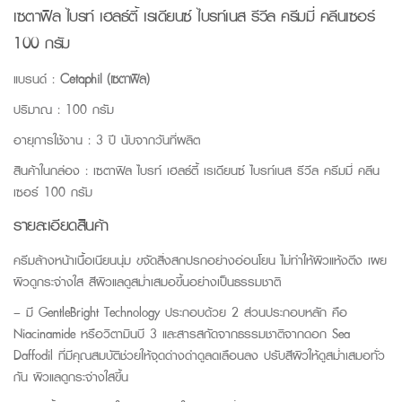
เซตาฟิล ไบรท์ เฮลธ์ตี้ เรเดียนซ์ ไบรท์เนส รีวีล ครีมมี่ คลีนเซอร์
100 กรัม
แบรนด์ :
Cetaphil (เซตาฟิล)
ปริมาณ : 100 กรัม
อายุการใช้งาน : 3 ปี นับจากวันที่ผลิต
สินค้าในกล่อง : เซตาฟิล ไบรท์ เฮลธ์ตี้ เรเดียนซ์ ไบรท์เนส รีวีล ครีมมี่ คลีน
เซอร์ 100 กรัม
รายละเอียดสินค้า
ครีมล้างหน้าเนื้อเนียนนุ่ม ขจัดสิ่งสกปรกอย่างอ่อนโยน ไม่ทำให้ผิวแห้งตึง เผย
ผิวดูกระจ่างใส สีผิวแลดูสม่ำเสมอขึ้นอย่างเป็นธรรมชาติ
– มี GentleBright Technology ประกอบด้วย 2 ส่วนประกอบหลัก คือ
Niacinamide หรือวิตามินบี 3 และสารสกัดจากธรรมชาติจากดอก Sea
Daffodil ที่มีคุณสมบัติช่วยให้จุดด่างดำดูลดเลือนลง ปรับสีผิวให้ดูสม่ำเสมอทั่ว
กัน ผิวแลดูกระจ่างใสขึ้น