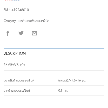
SKU:
419248010
Category:
เวชสำอางผิวสวยหน้าใส
DESCRIPTION
REVIEWS (0)
ขนาดสินค้ารวมบรรจุภัณฑ์
(กxยxส)7×4.5×16 ซม.
น้ำหนักรวมบรรจุภัณฑ์
0.1 กก.