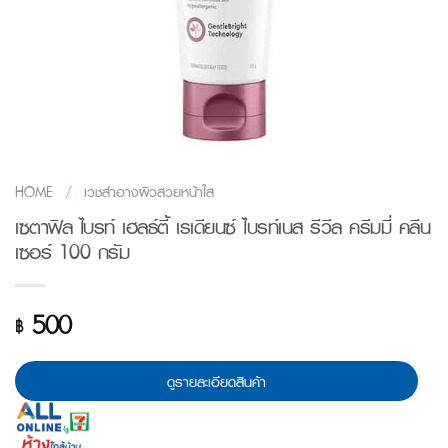
HOME
/
เวชสำอางผิวสวยหน้าใส
เซตาฟิล ไบรท์ เฮลธ์ตี้ เรเดียนซ์ ไบรท์เนส รีวีล ครีมมี่ คลีน
เซอร์ 100 กรัม
500
฿
ดูรายละเอียดสินค้า