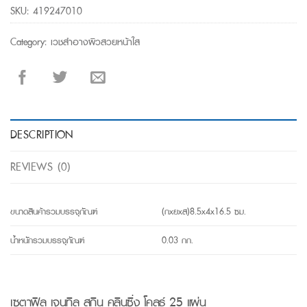
SKU:
419247010
Category:
เวชสำอางผิวสวยหน้าใส
DESCRIPTION
REVIEWS (0)
ขนาดสินค้ารวมบรรจุภัณฑ์
(กxยxส)8.5x4x16.5 ซม.
น้ำหนักรวมบรรจุภัณฑ์
0.03 กก.
เซตาฟิล เจนทิล สกิน คลินซิ่ง โคลธ์ 25 แผ่น