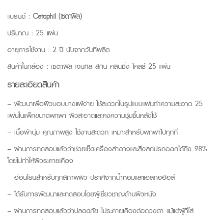
แบรนด์ :
Cetaphil (เซตาฟิล)
ปริมาณ : 25 แผ่น
อายุการใช้งาน : 2 ปี นับจากวันที่ผลิต
สินค้าในกล่อง : เซตาฟิล เจนทิล สกิน คลินซิ่ง โคลธ์ 25 แผ่น
รายละเอียดสินค้า
– พัฒนาเพื่อผิวบอบบางแพ้ง่าย ใช้สะดวกในรูปแบบแผ่นทำความสะอาด 25
แผ่นในแพ็กขนาดพกพา ผิวสะอาดและคงความชุ่มชื้นหลังใช้
– เนื้อผ้านุ่ม คุณภาพสูง ใช้งานสะดวก เหมาะสำหรับพกพาไปทุกที่
– ผ่านการทดสอบแล้วว่าช่วยเช็ดเครื่องสำอางและสิ่งสกปรกออกได้ถึง 98%
โดยไม่ทำให้ผิวระคายเคือง
– อ่อนโยนสำหรับทุกสภาพผิว ปราศจากน้ำหอมและแอลกอฮอล์
– ได้รับการพัฒนาและทดสอบโดยผู้เชี่ยวชาญด้านผิวหนัง
– ผ่านการทดสอบแล้วว่าปลอดภัย ไม่ระคายเคืองต่อดวงตา แม้แต่ผู้ที่ใส่