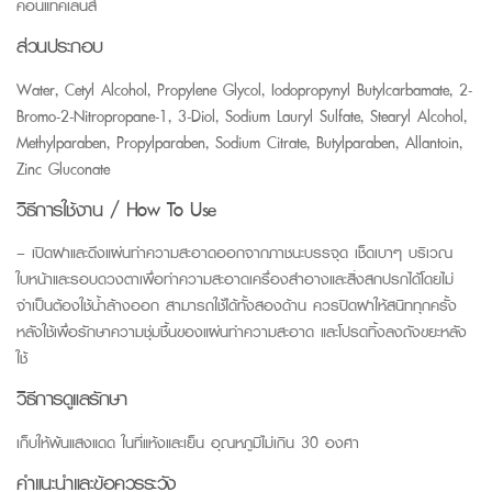
คอนแทคเลนส์
ส่วนประกอบ
Water, Cetyl Alcohol, Propylene Glycol, Iodopropynyl Butylcarbamate, 2-
Bromo-2-Nitropropane-1, 3-Diol, Sodium Lauryl Sulfate, Stearyl Alcohol,
Methylparaben, Propylparaben, Sodium Citrate, Butylparaben, Allantoin,
Zinc Gluconate
วิธีการใช้งาน / How To Use
– เปิดฝาและดึงแผ่นทำความสะอาดออกจากภาชนะบรรจุด เช็ดเบาๆ บริเวณ
ใบหน้าและรอบดวงตาเพื่อทำความสะอาดเครื่องสำอางและสิ่งสกปรกได้โดยไม่
จำเป็นต้องใช้น้ำล้างออก สามารถใช้ได้ทั้งสองด้าน ควรปิดฝาให้สนิททุกครั้ง
หลังใช้เพื่อรักษาความชุ่มชื้นของแผ่นทำความสะอาด และโปรดทิ้งลงถังขยะหลัง
ใช้
วิธีการดูแลรักษา
เก็บให้พ้นแสงแดด ในที่แห้งและเย็น อุณหภูมิไม่เกิน 30 องศา
คำแนะนำและข้อควรระวัง