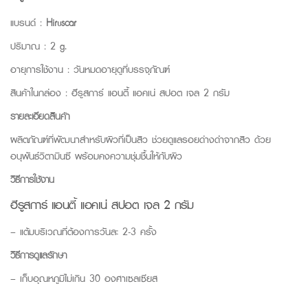
แบรนด์ :
Hiruscar
ปริมาณ : 2 g.
อายุการใช้งาน : วันหมดอายุดูที่บรรจุภัณฑ์
สินค้าในกล่อง : ฮีรูสการ์ แอนตี้ แอคเน่ สปอต เจล 2 กรัม
รายละเอียดสินค้า
ผลิตภัณฑ์ที่พัฒนาสำหรับผิวที่เป็นสิว ช่วยดูแลรอยด่างดำจากสิว ด้วย
อนุพันธ์วิตามินซี พร้อมคงความชุ่มชื้นให้กับผิว
วิธีการใช้งาน
ฮีรูสการ์ แอนตี้ แอคเน่ สปอต เจล 2 กรัม
– แต้มบริเวณที่ต้องการวันละ 2-3 ครั้ง
วิธีการดูแลรักษา
– เก็บอุณหภูมิไม่เกิน 30 องศาเซลเซียส