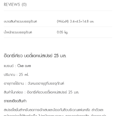
REVIEWS (0)
ขนาดสินค้ารวมบรรจุภัณฑ์
(WxLxH) 3.4×4.5×14.8 cm.
น้ำหนักรวมบรรจุภัณฑ์
0.05 kg.
อ๊อกซี่เคียว บอดี้แอคเน่สเปรย์ 25 มล.
แบรนด์ :
Oxe cure
ปริมาณ : 25 ml.
อายุการใช้งาน : วันหมดอายุดูที่บรรจุภัณฑ์
สินค้าในกล่อง : อ๊อกซี่เคียวบอดี้แอคเน่สเปรย์ 25 มล.
รายละเอียดสินค้า
สเปรย์โลชั่นสำหรับลดการอักเสบและป้องกันสิวบริเวณแผ่นหลัง ลำตัวและ
หน้าอกช่วยให้สิวแห้งเร็ว ไม่เหนียวเหนอะหนะ ลดรอยดำจากสิว ด้วยคุณค่า