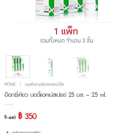
HOME
/
เวชสำอางผิวสวยหน้าใส
อ๊อกซี่เคียว บอดี้แอคเน่สเปรย์ 25 มล. – 25 ml.
฿
Original
Current
350
฿
440
price
price
was:
is:
ผลัดลอกเซลล์ผิว