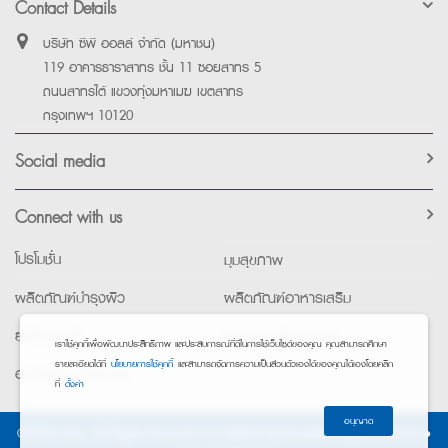
Contact Details
บริษัท ซีพี ออลล์ จำกัด (มหาชน)
119 อาคารธาราสาทร ชั้น 11 ซอยสาทร 5
ถนนสาทรใต้ แขวงทุ่งมหาเมฆ เขตสาทร
กรุงเทพฯ 10120
Social media
Connect with us
โปรโมชั่น
มุมสุขภาพ
ผลิตภัณฑ์บำรุงผิว
ผลิตภัณฑ์อาหารเสริม
ยาใช้เฉพาะที่
อุปกรณ์เพื่อสุขภาพ
เราใช้คุกกี้เพื่อพัฒนาประสิทธิภาพ และประสบการณ์ที่ดีในการใช้เว็บไซต์ของคุณ คุณสามารถศึกษา
รายละเอียดได้ที่
นโยบายการใช้คุกกี้
และสามารถจัดการความเป็นส่วนตัวเองได้ของคุณได้เองโดยคลิก
อาหารทางการแพทย์
ที่
ตั้งค่า
อนุญาต
©2026 Exta. All Rights Reserved. •
การแจ้งการประมวลผลข้อมูลส่วนบุคคล
•