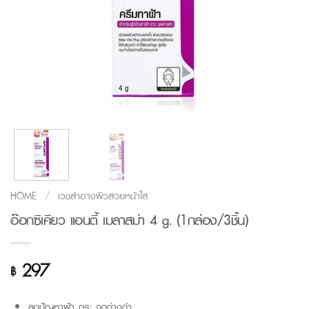
HOME
/
เวชสำอางผิวสวยหน้าใส
อ๊อกซิเคียว แอนตี้ เมลาสม่า 4 g. (1กล่อง/3ชิ้น)
297
฿
ลดปัญหาฝ้า กระ จุดด่างดำ