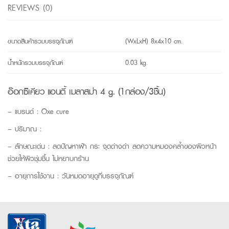
REVIEWS (0)
ขนาดสินค้ารวมบรรจุภัณฑ์
(WxLxH) 8x4x10 cm.
น้ำหนักรวมบรรจุภัณฑ์
0.03 kg.
อ๊อกซิเคียว แอนตี้ เมลาสม่า 4 g. (1กล่อง/3ชิ้น)
– แบรนด์ : Oxe cure
– ปริมาณ :
– ลักษณะเด่น : ลดปัญหาฝ้า กระ จุดด่างดำ ลดความหมองคล้ำของผิวหน้า
ช่วยให้ผิวชุ่มชื้น ไม่หยาบกร้าน
– อายุการใช้งาน : วันหมดอายุดูที่บรรจุภัณฑ์