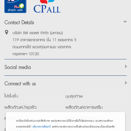
Contact Details
บริษัท ซีพี ออลล์ จำกัด (มหาชน)
119 อาคารธาราสาทร ชั้น 11 ซอยสาทร 5
ถนนสาทรใต้ แขวงทุ่งมหาเมฆ เขตสาทร
กรุงเทพฯ 10120
Social media
Connect with us
โปรโมชั่น
มุมสุขภาพ
ผลิตภัณฑ์บำรุงผิว
ผลิตภัณฑ์อาหารเสริม
ยาใช้เฉพาะที่
อุปกรณ์เพื่อสุขภาพ
เราใช้คุกกี้เพื่อพัฒนาประสิทธิภาพ และประสบการณ์ที่ดีในการใช้เว็บไซต์ของคุณ คุณสามารถศึกษา
รายละเอียดได้ที่
นโยบายการใช้คุกกี้
และสามารถจัดการความเป็นส่วนตัวเองได้ของคุณได้เองโดยคลิก
อาหารทางการแพทย์