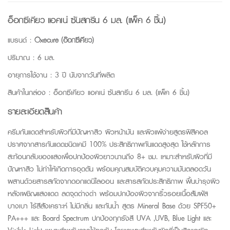
อ็อกซีเคียว แอคเน่ ซันสกรีน 6 มล. (แพ็ค 6 ชิ้น)
แบรนด์ :
Oxecure (อ๊อกซีเคียว)
ปริมาณ : 6 มล.
อายุการใช้งาน : 3 ปี นับจากวันที่ผลิต
สินค้าในกล่อง : อ็อกซีเคียว แอคเน่ ซันสกรีน 6 มล. (แพ็ค 6 ชิ้น)
รายละเอียดสินค้า
ครีมกันแดดสำหรับผิวที่มีปัญหาสิว ผิวหน้ามัน และผิวแพ้ง่ายสูตรฟิสิคอล
ปราศจากสารกันแดดชนิดเคมี 100% ประสิทธิภาพกันแดดสูงสุด ใช้หลักการ
สะท้อนกลับของแสงเพื่อปกป้องผิวยาวนานถึง 8+ ชม. เหมาะสำหรับผิวที่มี
ปัญหาสิว ไม่ทำให้เกิดการอุดตัน พร้อมคุณสมบัติควบคุมความมันตลอดวัน
ผสานด้วยสารสกัดจากดอกแดนิไลออน และสารสกัดประสิทธิภาพ ฟื้นบำรุงผิว
หลังเผชิญแสงแดด ลดจุดด่างดำ พร้อมปกป้องผิวจากริ้วรอยเนื้อสัมผัส
บางเบา ไร้สีสังเคราะห์ ไม่มีกลิ่น และกันน้ำ สูตร Mineral Base ด้วย SPF50+
PA+++ และ Board Spectrum ปกป้องทุกรังสี UVA ,UVB, Blue Light และ