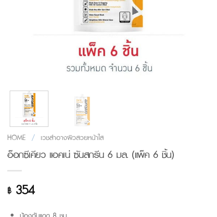
HOME
/
เวชสำอางผิวสวยหน้าใส
อ็อกซีเคียว แอคเน่ ซันสกรีน 6 มล. (แพ็ค 6 ชิ้น)
354
฿
ป้องกันแดด 8 ชม.