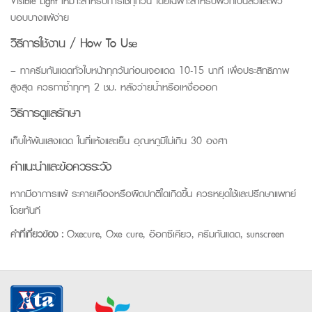
Visible Light เหมาะสำหรับการใช้ทุกวัน โดยเฉพาะสำหรับผิวที่เป็นสิวและผิว
บอบบางแพ้ง่าย
วิธีการใช้งาน / How To Use
– ทาครีมกันแดดทั่วใบหน้าทุกวันก่อนเจอแดด 10-15 นาที เพื่อประสิทธิภาพ
สูงสุด ควรทาซ้ำทุกๆ 2 ชม. หลังว่ายน้ำหรือเหงื่อออก
วิธีการดูแลรักษา
เก็บให้พ้นแสงแดด ในที่แห้งและเย็น อุณหภูมิไม่เกิน 30 องศา
คำแนะนำและข้อควรระวัง
หากมีอาการแพ้ ระคายเคืองหรือผิดปกติใดเกิดขึ้น ควรหยุดใช้และปรึกษาแพทย์
โดยทันที
คำที่เกี่ยวข้อง :
Oxecure, Oxe cure, อ๊อกซีเคียว, ครีมกันแดด, sunscreen