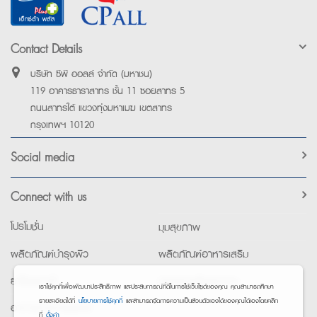
Contact Details
บริษัท ซีพี ออลล์ จำกัด (มหาชน)
119 อาคารธาราสาทร ชั้น 11 ซอยสาทร 5
ถนนสาทรใต้ แขวงทุ่งมหาเมฆ เขตสาทร
กรุงเทพฯ 10120
Social media
Connect with us
โปรโมชั่น
มุมสุขภาพ
ผลิตภัณฑ์บำรุงผิว
ผลิตภัณฑ์อาหารเสริม
ยาใช้เฉพาะที่
อุปกรณ์เพื่อสุขภาพ
เราใช้คุกกี้เพื่อพัฒนาประสิทธิภาพ และประสบการณ์ที่ดีในการใช้เว็บไซต์ของคุณ คุณสามารถศึกษา
รายละเอียดได้ที่
นโยบายการใช้คุกกี้
และสามารถจัดการความเป็นส่วนตัวเองได้ของคุณได้เองโดยคลิก
อาหารทางการแพทย์
ที่
ตั้งค่า