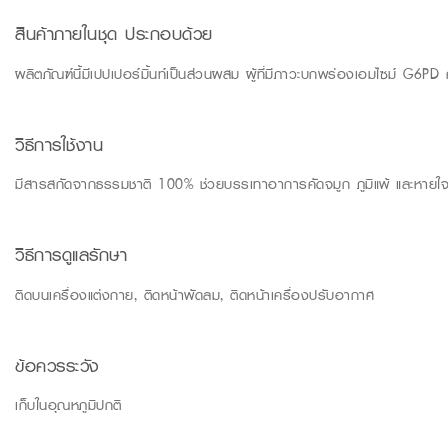
สินค้าภายในชุด ประกอบด้วย
ผลิตภัณฑ์นี้มีเปปเปอร์มิ้นท์เป็นส่วนผสม ผู้ที่มีภาวะบกพร่องเอมไซม์ G6PD
วิธีการใช้งาน
มีสารสกัดจากธรรมชาติ 100% ช่วยบรรเทาอาการคัดจมูก ภูมิแพ้ และหายใจ
วิธีการดูแลรักษา
ติดบนเครื่องแต่งกาย, ติดหน้าพัดลม, ติดหน้าเครื่องปรับอากาศ
ข้อควรระวัง
เก็บในอุณหภูมิปกติ