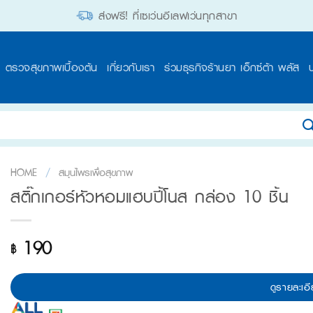
ส่งฟรี! ที่เซเว่นอีเลฟเว่นทุกสาขา
ตรวจสุขภาพเบื้องต้น
เกี่ยวกับเรา
ร่วมธุรกิจร้านยา เอ็กซ์ต้า พลัส
HOME
/
สมุนไพรเพื่อสุขภาพ
สติ๊กเกอร์หัวหอมแฮบปี้โนส กล่อง 10 ชิ้น
190
฿
ดูรายละเอี