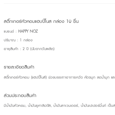
สติ๊กเกอร์หัวหอมแฮบปี้โนส กล่อง 10 ชิ้น
แบรนด์ :
HAPPY NOZ
ปริมาณ : 1 กล่อง
อายุสินค้า : 2 ปี (นับจากวันผลิต)
รายละเอียดสินค้า
สติ๊กเกอร์หัวหอม (แฮปปี้โนส์) ช่วยบรรเทาอาการหวัด คัดจมูก ลดน้ำมูก แล
ส่วนประกอบสินค้า
มีน้ำมันหัวหอม, น้ำมันยูคาลิปตัส, น้ำมันลาเวนเดอร์, น้ำมันเปเปอร์มิ้นท์ 