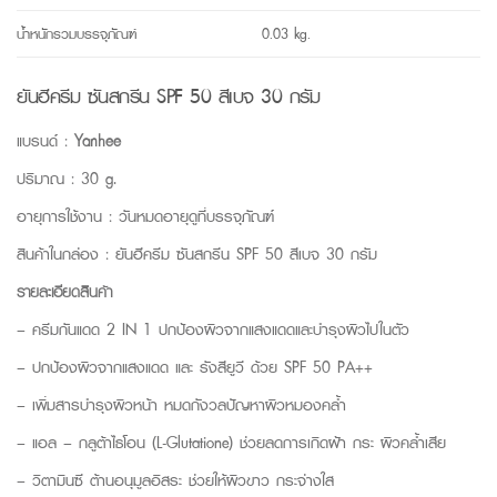
น้ำหนักรวมบรรจุภัณฑ์
0.03 kg.
ยันฮีครีม ซันสกรีน SPF 50 สีเบจ 30 กรัม
แบรนด์ :
Yanhee
ปริมาณ : 30 g.
อายุการใช้งาน : วันหมดอายุดูที่บรรจุภัณฑ์
สินค้าในกล่อง : ยันฮีครีม ซันสกรีน SPF 50 สีเบจ 30 กรัม
รายละเอียดสินค้า
– ครีมกันแดด 2 IN 1 ปกป้องผิวจากแสงแดดและบำรุงผิวไปในตัว
– ปกป้องผิวจากแสงแดด และ รังสียูวี ด้วย SPF 50 PA++
– เพิ่มสารบำรุงผิวหน้า หมดกังวลปัญหาผิวหมองคล้ำ
– แอล – กลูต้าไธโอน (L-Glutatione) ช่วยลดการเกิดฝ้า กระ ผิวคล้ำเสีย
– วิตามินซี ต้านอนุมูลอิสระ ช่วยให้ผิวขาว กระจ่างใส