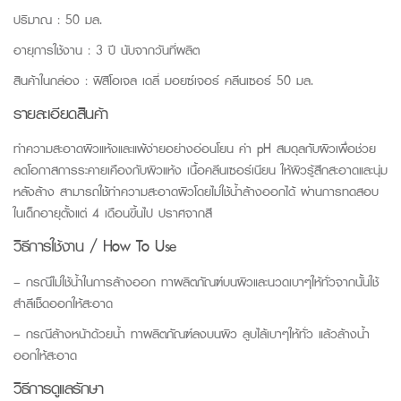
ปริมาณ : 50 มล.
อายุการใช้งาน : 3 ปี นับจากวันที่ผลิต
สินค้าในกล่อง : ฟิสิโอเจล เดลี่ มอยซ์เจอร์ คลีนเซอร์ 50 มล.
รายละเอียดสินค้า
ทำความสะอาดผิวแห้งและแพ้ง่ายอย่างอ่อนโยน ค่า pH สมดุลกับผิวเพื่อช่วย
ลดโอกาสการระคายเคืองกับผิวแห้ง เนื้อคลีนเซอร์เนียน ให้ผิวรู้สึกสะอาดและนุ่ม
หลังล้าง สามารถใช้ทำความสะอาดผิวโดยไม่ใช้น้ำล้างออกได้ ผ่านการทดสอบ
ในเด็กอายุตั้งแต่ 4 เดือนขึ้นไป ปราศจากสี
วิธีการใช้งาน / How To Use
– กรณีไม่ใช้น้ำในการล้างออก ทาผลิตภัณฑ์บนผิวและนวดเบาๆให้ทั่วจากนั้นใช้
สำลีเช็ดออกให้สะอาด
– กรณีล้างหน้าด้วยน้ำ ทาผลิตภัณฑ์ลงบนผิว ลูบไล้เบาๆให้ทั่ว แล้วล้างน้ำ
ออกให้สะอาด
วิธีการดูแลรักษา