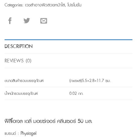
Categories:
เวชสำอางผิวสวยหน้าใส
,
โปรโมชั่น
DESCRIPTION
REVIEWS (0)
ขนาดสินค้ารวมบรรจุภัณฑ์
(กxยxส)5.5×2.8×11.7 ซม.
น้ำหนักรวมบรรจุภัณฑ์
0.02 กก.
ฟิสิโอเจล เดลี่ มอยซ์เจอร์ คลีนเซอร์ 50 มล.
แบรนด์ :
Physiogel