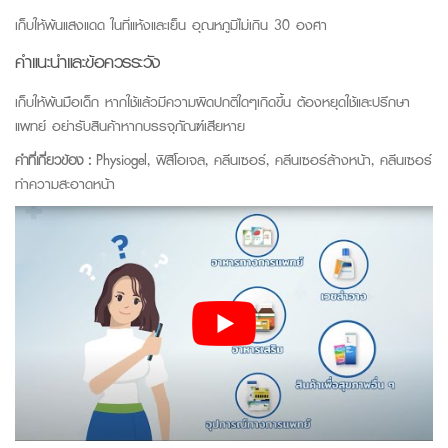
เก็บให้พ้นแสงแดด ในที่แห้งและเย็น อุณหภูมิไม่เกิน 30 องศา
คำแนะนำและข้อควรระวัง
เก็บให้พ้นมือเด็ก หากใช้แล้วมีความผิดปกติใดๆเกิดขึ้น ต้องหยุดใช้และปรึกษา
แพทย์ อย่ารับสินค้าหากบรรจุภัณฑ์เสียหาย
คำที่เกี่ยวข้อง :
Physiogel, ฟิสิโอเจล, คลีนเซอร์, คลีนเซอร์ล้างหน้า, คลีนเซอร์
ทำความสะอาดหน้า