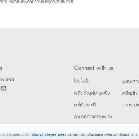
าแพทย์ อย่ารับสินค้าหากบรรจุภัณฑ์เสียหาย
a
Connect with us
hannels
โปรโมชั่น
มุมสุขภา
ผลิตภัณฑ์บำรุงผิว
ผลิตภัณ
ยาใช้เฉพาะที่
อุปกรณ์เ
อาหารทางการแพทย์
ารถศึกษารายละเอียดได้ที่
นโยบายการใช้คุกกี้
และสามารถจัดการความเป็นส่วนตัวเองได้ของคุณได้เองโดยคลิกท
ta. All Rights Reserved. •
การแจ้งการประมวลผลข้อมูลส่วนบุคคล
•
นโยบายกา