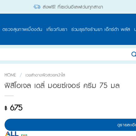
ส่งฟรี! ที่เซเว่นอีเลฟเว่นทุกสาขา
ตรวจสุขภาพเบื้องต้น
เกี่ยวกับเรา
ร่วมธุรกิจร้านยา เอ็กซ์ต้า พลัส
HOME
/
เวชสำอางผิวสวยหน้าใส
ฟิสิโอเจล เดลี่ มอยซ์เจอร์ ครีม 75 มล
675
฿
ดูรายละเอี