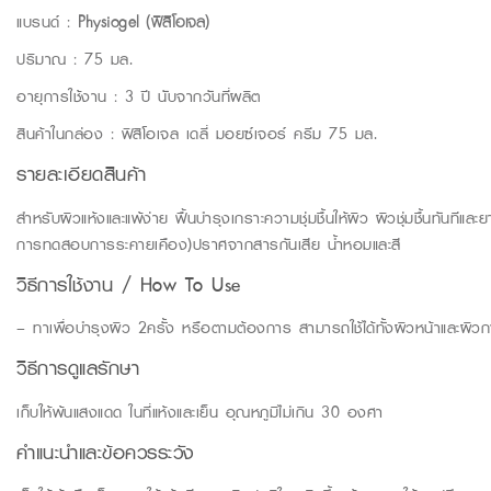
แบรนด์ :
Physiogel (ฟิสิโอเจล)
ปริมาณ : 75 มล.
อายุการใช้งาน : 3 ปี นับจากวันที่ผลิต
สินค้าในกล่อง : ฟิสิโอเจล เดลี่ มอยซ์เจอร์ ครีม 75 มล.
รายละเอียดสินค้า
สำหรับผิวแห้งและแพ้ง่าย ฟื้นบำรุงเกราะความชุ่มชื้นให้ผิว ผิวชุ่มชื้นทันทีแ
การทดสอบการระคายเคือง)ปราศจากสารกันเสีย น้ำหอมและสี
วิธีการใช้งาน / How To Use
– ทาเพื่อบำรุงผิว 2ครั้ง หรือตามต้องการ สามารถใช้ได้ทั้งผิวหน้าและผิว
วิธีการดูแลรักษา
เก็บให้พ้นแสงแดด ในที่แห้งและเย็น อุณหภูมิไม่เกิน 30 องศา
คำแนะนำและข้อควรระวัง