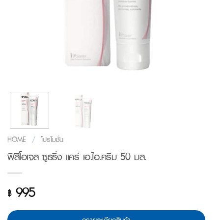
HOME
/
โปรโมชั่น
ฟิสิโอเจล ซูธธิ่ง แคร์ เอ.ไอ.ครีม 50 มล.
995
฿
ดูรายละเอียดสินค้า