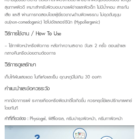
สุขภาพผิวดี เหมาะสำหรับผิวบอบบางแพ้ง่ายและผิวเด็ก ไม่มีน้ำหอม สารกัน
เสีย และสี ผ่านการทดสอบโดยผู้เชี่ยวชาญด้านผิวพรรณ ไม่อุดตันรูขุม
ขน(non-comedogenic) ไฮโปอัลเลอร์จีนิก (Hypollergenic)
วิธีการใช้งาน / How To Use
– ใช้ทาผิวหน้าหรือผิวกาย หลังทำความสะอาด วันละ 2 ครั้ง ตอนเช้าและ
กลางคืนหรือบ่อยตามต้องการ
วิธีการดูแลรักษา
เก็บให้พ้นแสงแดด ในที่แห้งและเย็น อุณหภูมิไม่เกิน 30 องศา
คำแนะนำและข้อควรระวัง
หากมีอาการแพ้ ระคายเคืองหรือผิดปกติใดเกิดขึ้น ควรหยุดใช้และปรึกษาแพทย์
โดยทันที
คำที่เกี่ยวข้อง :
Physiogel, ฟิสิโอเจล, ครีมบำรุงผิวหน้า, ครีมทาผิวหน้า