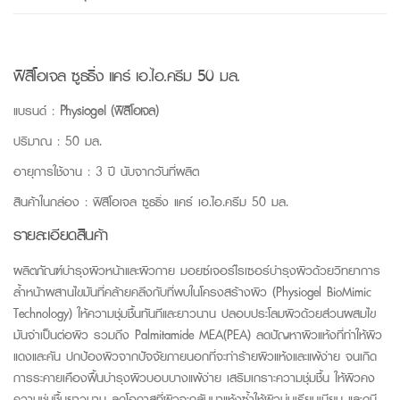
ฟิสิโอเจล ซูธธิ่ง แคร์ เอ.ไอ.ครีม 50 มล.
แบรนด์ :
Physiogel (ฟิสิโอเจล)
ปริมาณ : 50 มล.
อายุการใช้งาน : 3 ปี นับจากวันที่ผลิต
สินค้าในกล่อง : ฟิสิโอเจล ซูธธิ่ง แคร์ เอ.ไอ.ครีม 50 มล.
รายละเอียดสินค้า
ผลิตภัณฑ์บำรุงผิวหน้าและผิวกาย มอยซ์เจอร์ไรเซอร์บำรุงผิวด้วยวิทยาการ
ล้ำหน้าผสานไขมันที่คล้ายคลึงกับที่พบในโครงสร้างผิว (Physiogel BioMimic
Technology) ให้ความชุ่มชื้นทันทีและยาวนาน ปลอบประโลมผิวด้วยส่วนผสมไข
มันจำเป็นต่อผิว รวมถึง Palmitamide MEA(PEA) ลดปัญหาผิวแห้งที่ทำให้ผิว
แดงและคัน ปกป้องผิวจากปัจจัยภายนอกที่จะทำร้ายผิวแห้งและแพ้ง่าย จนเกิด
การระคายเคืองฟื้นบำรุงผิวบอบบางแพ้ง่าย เสริมเกราะความชุ่มชื้น ให้ผิวคง
ความชุ่มชื้นยาวนาน ลดโอกาสที่ผิวจะกลับมาแห้งซ้ำให้ผิวนุ่มเรียบเนียน และดูมี