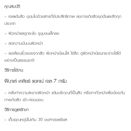
คุณสมบัติ
– เจลแต้มสิว อุดมไปด้วยสารที่มีประสิทธิภาพ ลดการเกิดสิวอุดตันและสิวทุก
ประเภท
– ผิวหน้าแลดูกระชับ รูขุมขนเล็กลง
– ลดความมันบนผิวหน้า
– ลดเลือนริ้วรอยจากสิว ผิวหน้าเนียนใส ไร้สิว ดูผิวหน้าเนียนกระจ่างใสได้
อย่างเป็นธรรมชาติ
วิธีการใช้งาน
ฟินาเล่ เคลียร์ แอคเน่ เจล 7 กรัม
– หลังทำความสะอาดผิวหน้า แต้มบริเวณที่เป็นสิว หรือทาทั่วหน้าเพื่อป้องกัน
การเกิดสิว เช้า-ก่อนนอน
วิธีการดูแลรักษา
– เก็บอุณหภูมิไม่เกิน 30 องศาเซลเซียส