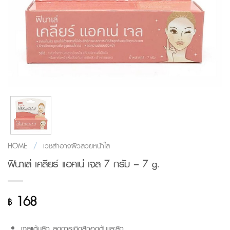
HOME
/
เวชสำอางผิวสวยหน้าใส
ฟินาเล่ เคลียร์ แอคเน่ เจล 7 กรัม – 7 g.
168
฿
เจลแต้มสิว ลดการเกิดสิวอุดตันและสิว