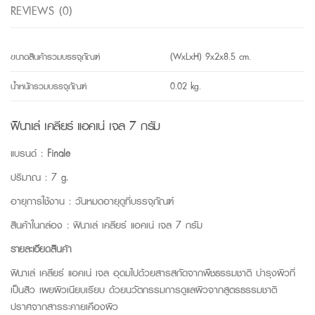
REVIEWS (0)
ขนาดสินค้ารวมบรรจุภัณฑ์
(WxLxH) 9x2x8.5 cm.
น้ำหนักรวมบรรจุภัณฑ์
0.02 kg.
ฟินาเล่ เคลียร์ แอคเน่ เจล 7 กรัม
แบรนด์ :
Finale
ปริมาณ : 7 g.
อายุการใช้งาน : วันหมดอายุดูที่บรรจุภัณฑ์
สินค้าในกล่อง : ฟินาเล่ เคลียร์ แอคเน่ เจล 7 กรัม
รายละเอียดสินค้า
ฟินาเล่ เคลียร์ แอคเน่ เจล อุดมไปด้วยสารสกัดจากพืชธรรมชาติ บำรุงผิวที่
เป็นสิว เผยผิวเนียบเรียบ ด้วยนวัตกรรมการดูแลผิวจากสูตรธรรมชาติ
ปราศจากสารระคายเคืองผิว