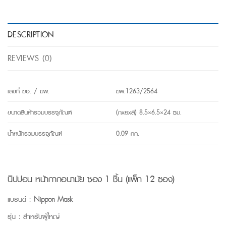
DESCRIPTION
REVIEWS (0)
เลขที่ ฆอ. / ฆพ.
ฆพ.1263/2564
ขนาดสินค้ารวมบรรจุภัณฑ์
(กxยxส) 8.5×6.5×24 ซม.
น้ำหนักรวมบรรจุภัณฑ์
0.09 กก.
นิปปอน หน้ากากอนามัย ซอง 1 ชิ้น (แพ็ก 12 ซอง)
แบรนด์ :
Nippon Mask
รุ่น : สำหรับผู้ใหญ่