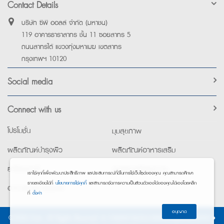
Contact Details
บริษัท ซีพี ออลล์ จำกัด (มหาชน)
119 อาคารธาราสาทร ชั้น 11 ซอยสาทร 5
ถนนสาทรใต้ แขวงทุ่งมหาเมฆ เขตสาทร
กรุงเทพฯ 10120
Social media
Connect with us
โปรโมชั่น
มุมสุขภาพ
ผลิตภัณฑ์บำรุงผิว
ผลิตภัณฑ์อาหารเสริม
ยาใช้เฉพาะที่
อุปกรณ์เพื่อสุขภาพ
เราใช้คุกกี้เพื่อพัฒนาประสิทธิภาพ และประสบการณ์ที่ดีในการใช้เว็บไซต์ของคุณ คุณสามารถศึกษา
รายละเอียดได้ที่
นโยบายการใช้คุกกี้
และสามารถจัดการความเป็นส่วนตัวเองได้ของคุณได้เองโดยคลิก
อาหารทางการแพทย์
ที่
ตั้งค่า
อนุญาต
©2026 Exta. All Rights Reserved. •
การแจ้งการประมวลผลข้อมูลส่วนบุคคล
•