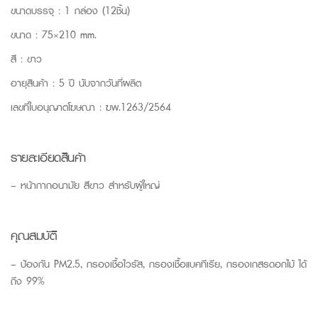
ขนาดบรรจุ : 1 กล่อง (12ชิ้น)
ขนาด : 75×210 mm.
สี : ขาว
อายุสินค้า : 5 ปี นับจากวันที่ผลิต
เลขที่ใบอนุญาตโฆษณา : ฆพ.1263/2564
รายละเอียดสินค้า
– หน้ากากอนามัย สีขาว สำหรับผู้ใหญ่
คุณสมบัติ
– ป้องกัน PM2.5, กรองเชื้อไวรัส, กรองเชื้อแบคทีเรีย, กรองเกสรดอกไม้ ได้
ถึง 99%