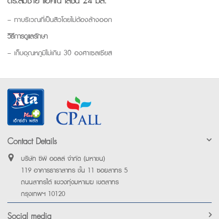
ดร.สมชาย แอคเน่ โลชั่น 24 มล.
– ทาบริเวณที่เป็นสิวโดยไม่ต้องล้างออก
วิธีการดูแลรักษา
– เก็บอุณหภูมิไม่เกิน 30 องศาเซลเซียส
Contact Details
บริษัท ซีพี ออลล์ จำกัด (มหาชน)
119 อาคารธาราสาทร ชั้น 11 ซอยสาทร 5
ถนนสาทรใต้ แขวงทุ่งมหาเมฆ เขตสาทร
กรุงเทพฯ 10120
Social media