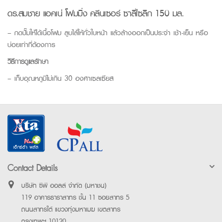
ดร.สมชาย แอคเน่ โฟมมิ่ง คลีนเซอร์ ซาลิไซลิก 150 มล.
– กดปั๊มให้ได้เนื้อโฟม ลูบไล้ให้ทั่วใบหน้า แล้วล้างออกเป็นประจำ เช้า-เย็น หรือ
บ่อยเท่าที่ต้องการ
วิธีการดูแลรักษา
– เก็บอุณหภูมิไม่เกิน 30 องศาเซลเซียส
Contact Details
บริษัท ซีพี ออลล์ จำกัด (มหาชน)
119 อาคารธาราสาทร ชั้น 11 ซอยสาทร 5
ถนนสาทรใต้ แขวงทุ่งมหาเมฆ เขตสาทร
กรุงเทพฯ 10120