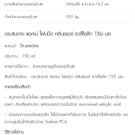
ขนาดสินค้ารวมบรรจุภัณฑ์
(WxLxH) 4.6×4.6×16.7 cm.
น้ำหนักรวมบรรจุภัณฑ์
0.01 kg.
ดร.สมชาย แอคเน่ โฟมมิ่ง คลีนเซอร์ ซาลิไซลิก 150 มล.
แบรนด์ :
Dr.somchai
ปริมาณ : 150 ml.
อายุการใช้งาน : วันหมดอายุดูที่บรรจุภัณฑ์
สินค้าในกล่อง : ดร.สมชาย แอคเน่ โฟมมิ่ง คลีนเซอร์ ซาลิไซลิก 150 มล.
รายละเอียดสินค้า
– สบู่เหลวปั้มเนื้อโฟม สูตรเพื่อการดูแลผู้มีผิวมัน ผิวผสมและมีปัญหาสิวโดย
เฉพาะ ล้างสิ่งสกปรก พร้อมลดความมันด้วย micronized salicylic acid
– ช่วยลดการอุดตันของสิว ใช้ได้บ่อยเท่าที่ต้องการ โดยไม่ทำให้ผิวแห้งตึง คง
ความชุ่มชื่นให้กับผิวด้วย Sodium PCA
วิธีการใช้งาน