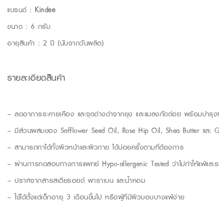
แบรนด์ :
Kindee
ขนาด : 6 กรัม
อายุสินค้า : 2 ปี (นับจากวันผลิต)
รายละเอียดสินค้า
– ลดอาการระคายเคือง และจุดด่างดำจากยุง และแมลงกัดต่อย พร้อมบำรุง
– มีส่วนผสมของ Safflower Seed Oil, Rose Hip Oil, Shea Butter และ Gr
– สามารถทาได้ทั้งผิวหน้าและผิวกาย ได้บ่อยครั้งตามที่ต้องการ
– ผ่านการทดสอบทางการแพทย์ Hypo-allergenic Tested ว่าไม่ทำให้แพ้และร
– ปราศจากสารสเตียรอยด์ พาราเบน และน้้ำหอม
– ใช้ได้ตั้งแต่เด็กอายุ 3 เดือนขึ้นไป หรือผู้ที่มีผิวบอบบางแพ้ง่าย