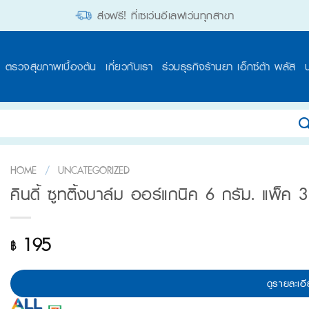
ส่งฟรี! ที่เซเว่นอีเลฟเว่นทุกสาขา
ตรวจสุขภาพเบื้องต้น
เกี่ยวกับเรา
ร่วมธุรกิจร้านยา เอ็กซ์ต้า พลัส
HOME
/
UNCATEGORIZED
คินดี้ ซูทติ้งบาล์ม ออร์แกนิค 6 กรัม. แพ็ค 3 
195
฿
ดูรายละเอี