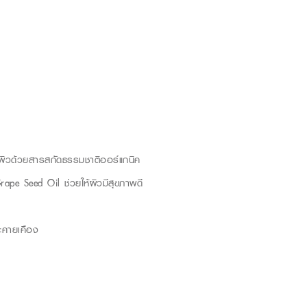
ผิวด้วยสารสกัดธรรมชาติออร์แกนิค
ape Seed Oil ช่วยให้ผิวมีสุขภาพดี
ะคายเคือง