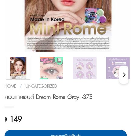
HOME
/
UNCATEGORIZED
คอนแทคเลนส์ Dream Rome Gray -375
149
฿
ดูรายละเอียดสินค้า