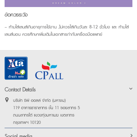
ข้อควรระวัง
– ห้ามใส่เลนส์เกินอายุการใช้งาน ,ไม่ควรใส่เกินวันละ 8-12 ชั่วโมง และ ห้ามใส่
เลนส์นอน ควรศึกษาเพิ่มเติมในเอกสารกำกับเครื่องมือแพทย์
Contact Details
บริษัท ซีพี ออลล์ จำกัด (มหาชน)
119 อาคารธาราสาทร ชั้น 11 ซอยสาทร 5
ถนนสาทรใต้ แขวงทุ่งมหาเมฆ เขตสาทร
กรุงเทพฯ 10120
Social media