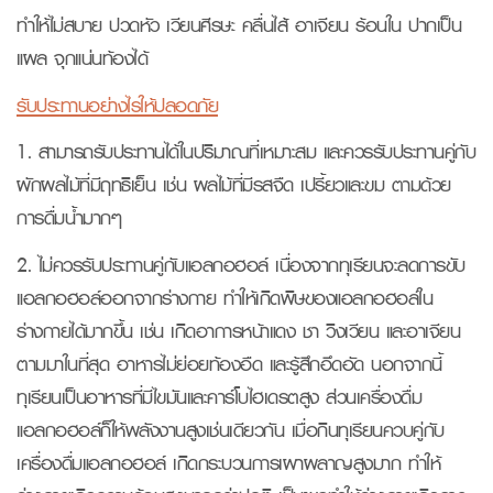
ทำให้ไม่สบาย ปวดหัว เวียนศีรษะ คลื่นไส้ อาเจียน ร้อนใน ปากเป็น
แผล จุกแน่นท้องได้
รับประทานอย่างไรให้ปลอดภัย
1. สามารถรับประทานได้ในปริมาณที่เหมาะสม และควรรับประทานคู่กับ
ผักผลไม้ที่มีฤทธิเย็น เช่น ผลไม้ที่มีรสจืด เปรี้ยวและขม ตามด้วย
การดื่มน้ำมากๆ
2. ไม่ควรรับประทานคู่กับแอลกอฮอล์ เนื่องจากทุเรียนจะลดการขับ
แอลกอฮอล์ออกจากร่างกาย ทำให้เกิดพิษของแอลกอฮอล์ใน
ร่างกายได้มากขึ้น เช่น เกิดอาการหน้าแดง ชา วิงเวียน และอาเจียน
ตามมาในที่สุด อาหารไม่ย่อยท้องอืด และรู้สึกอึดอัด นอกจากนี้
ทุเรียนเป็นอาหารที่มีไขมันและคาร์โบไฮเดรตสูง ส่วนเครื่องดื่ม
แอลกอฮอล์ก็ให้พลังงานสูงเช่นเดียวกัน เมื่อกินทุเรียนควบคู่กับ
เครื่องดื่มแอลกอฮอล์ เกิดกระบวนการเผาผลาญสูงมาก ทำให้