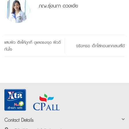
ภญ.รุ่งนภา ดวงเอ้ย
แสบผิว ฮีลให้ถูกที่ ดูแลตรงจุด ผิวดี
จริงหรอ เด็กใส่คอนแทคเลนส์ได้
ทันใจ
Contact Details