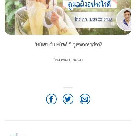
“หน้าสิว กับ หน้าฝน” ดูแลผิวอย่างไรดี?
“หน้าฝนมาเยือนท