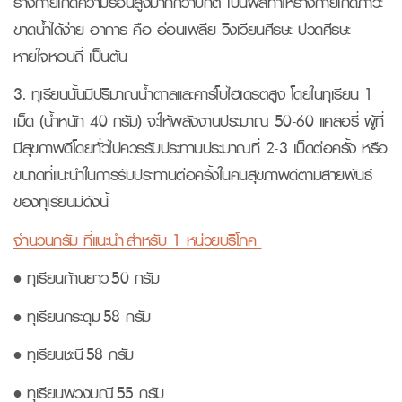
ร่างกายเกิดความร้อนสูงมากกว่าปกติ เป็นผลทำให้ร่างกายเกิดภาวะ
ขาดน้ำได้ง่าย อาการ คือ อ่อนเพลีย วิงเวียนศีรษะ ปวดศีรษะ
หายใจหอบถี่ เป็นต้น
3. ทุเรียนนั้นมีปริมาณน้ำตาลและคาร์โบไฮเดรตสูง โดยในทุเรียน 1
เม็ด (น้ำหนัก 40 กรัม) จะให้พลังงานประมาณ 50-60 แคลอรี่ ผู้ที่
มีสุขภาพดีโดยทั่วไปควรรับประทานประมาณที่ 2-3 เม็ดต่อครั้ง หรือ
ขนาดที่แนะนำในการรับประทานต่อครั้งในคนสุขภาพดีตามสายพันธ์
ของทุเรียนมีดังนี้
จำนวนกรัม ที่แนะนำ สำหรับ 1 หน่วยบริโภค
• ทุเรียนก้านยาว 50 กรัม
• ทุเรียนกระดุม 58 กรัม
• ทุเรียนชะนี 58 กรัม
• ทุเรียนพวงมณี 55 กรัม